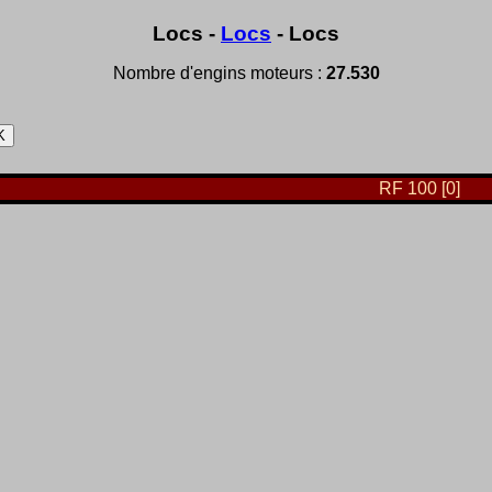
Locs -
Locs
- Locs
Nombre d'engins moteurs :
27.530
RF 100 [0]