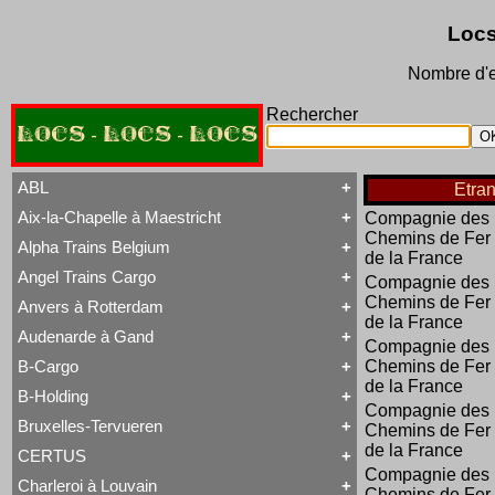
Locs
Nombre d'e
Rechercher
LOCS - LOCS - LOCS
ABL
Etra
Aix-la-Chapelle à Maestricht
Compagnie des
Tout ABL
Chemins de Fer
Baldwin
Alpha Trains Belgium
Tout Aix-la-Chapelle à Maestricht
Brigadelok
de la France
13 à 15
Hors Type Voyageurs
Angel Trains Cargo
Compagnie des
Tout Alpha Trains Belgium
16
Locotracteur
G2000-3
Chemins de Fer
20 à 22
Rail-Route
Anvers à Rotterdam
Tout Angel Trains Cargo
TRAXX F140 MS
31 à 37
Type 23
de la France
G2000-3
81 à 84
Type 28
Audenarde à Gand
Tout Anvers à Rotterdam
Compagnie des
TRAXX F140 MS
Type 53
1 à 6
B-Cargo
Type 93
Chemins de Fer
Tout Audenarde à Gand
7 à 9
Type 28
de la France
Hainaut-et-Flandres
11 à 14
B-Holding
Type 29
Tout B-Cargo
19 à 21
Compagnie des
Type 93
Série 12
Hors Type
Bruxelles-Tervueren
WR 360 C14 K
Chemins de Fer
Tout B-Holding
Série 13
Tubize Well Tank
de la France
Série 00 tranche 1963
Série 23
CERTUS
Tout Bruxelles-Tervueren
II
Série 28
Compagnie des
Marchandises
Charleroi à Louvain
II
Série 29
Chemins de Fer
Tout CERTUS