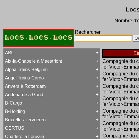
Locs
Nombre d'e
Rechercher
LOCS - LOCS - LOCS
ABL
Et
Aix-la-Chapelle à Maestricht
Compagnie du c
Tout ABL
fer Victor-Emma
Baldwin
Alpha Trains Belgium
Tout Aix-la-Chapelle à Maestricht
Brigadelok
Compagnie du c
13 à 15
Hors Type Voyageurs
Angel Trains Cargo
fer Victor-Emma
Tout Alpha Trains Belgium
16
Locotracteur
G2000-3
20 à 22
Rail-Route
Anvers à Rotterdam
Compagnie du c
Tout Angel Trains Cargo
TRAXX F140 MS
31 à 37
Type 23
fer Victor-Emma
G2000-3
81 à 84
Type 28
Audenarde à Gand
Tout Anvers à Rotterdam
TRAXX F140 MS
Type 53
Compagnie du c
1 à 6
B-Cargo
Type 93
fer Victor-Emma
Tout Audenarde à Gand
7 à 9
Type 28
Hainaut-et-Flandres
11 à 14
Compagnie du c
B-Holding
Type 29
Tout B-Cargo
19 à 21
Type 93
fer Victor-Emma
Série 12
Hors Type
Bruxelles-Tervueren
WR 360 C14 K
Tout B-Holding
Série 13
Tubize Well Tank
Compagnie du c
Série 00 tranche 1963
Série 23
CERTUS
fer Victor-Emma
Tout Bruxelles-Tervueren
II
Série 28
Marchandises
Compagnie du c
Charleroi à Louvain
II
Série 29
Tout CERTUS