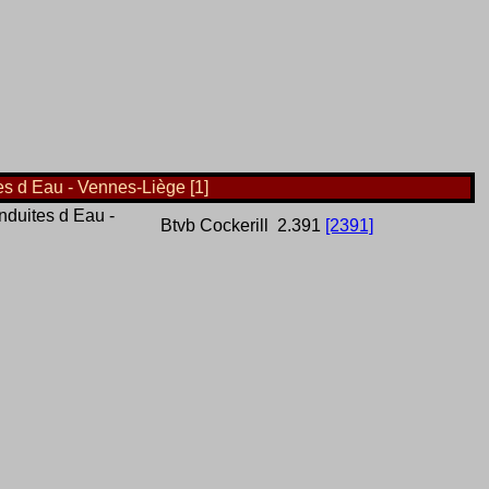
s d Eau - Vennes-Liège [1]
duites d Eau -
Btvb
Cockerill
2.391
[2391]