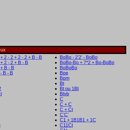
eux
+ 2 - 2 + 2 - 2 + B - B
BoBo - 2'2' - BoBo
 + 2 - 2 + B - B
BoBo-Bo + 7*2 + Bo-BoBo
 + B - B
BoBoBo
 - B - B
Bpe
Bpm
Bt
2
Bt ou 1Bt
t
Btvb
C
C + C
C + Ct
C'C'
C1 + 1B1B1 + 1C
e
C11Ct