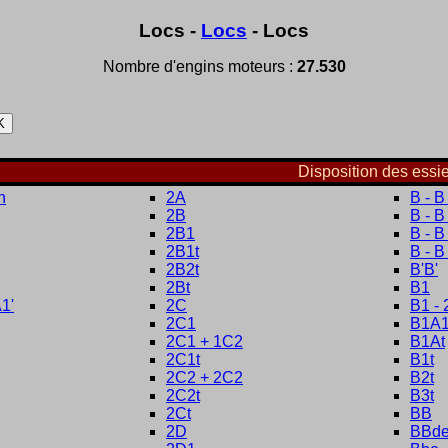
Locs -
Locs
- Locs
Nombre d'engins moteurs :
27.530
Disposition des essi
h
2A
B - B 
2B
B - B
2B1
B - B
2B1t
B - B
2B2t
B'B'
2Bt
B1
1'
2C
B1 - 
2C1
B1A1
2C1 + 1C2
B1At
2C1t
B1t
2C2 + 2C2
B2t
2C2t
B3t
2Ct
BB
2D
BBd