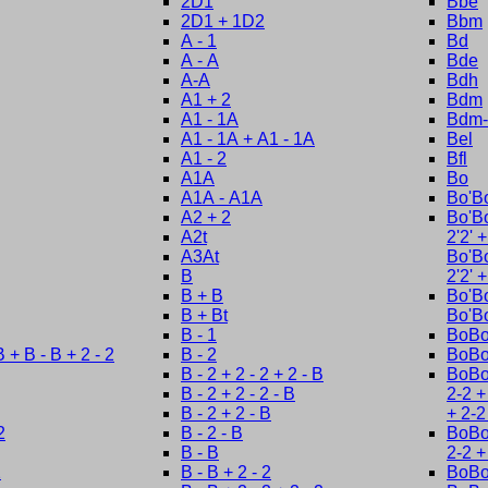
2D1
Bbe
2D1 + 1D2
Bbm
A - 1
Bd
A - A
Bde
A-A
Bdh
A1 + 2
Bdm
A1 - 1A
Bdm-
A1 - 1A + A1 - 1A
Bel
A1 - 2
Bfl
A1A
Bo
A1A - A1A
Bo'B
A2 + 2
Bo'Bo
A2t
2'2' 
A3At
Bo'Bo
B
2'2' 
B + B
Bo'Bo
B + Bt
Bo'B
B - 1
BoB
B + B - B + 2 - 2
B - 2
BoBo 
B - 2 + 2 - 2 + 2 - B
BoBo 
B - 2 + 2 - 2 - B
2-2 +
B - 2 + 2 - B
+ 2-2
2
B - 2 - B
BoBo 
B - B
2-2 
2
B - B + 2 - 2
BoBo