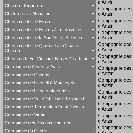
Voyageurs
d Anzin
Série 57
Class 66
Charleroi-Erquelinnes
Série 73
Tout Charleroi à Louvain
DE 18
Compagnie des 
Série 77
23 à 25
Série 27
Châtelineau à Morialmé
d Anzin
Série 82
Tout Charleroi-Erquelinnes
50 à 53
Série 77
David Joy
60 à 61
Compagnie des 
Chemin de fer de Flénu
Tout Châtelineau à Morialmé
Saint-Léonard
62 à 63
d Anzin
42 à 44
Varsovie-Vienne
94 à 95
Chemin de fer de Furnes à Lichtervelde
Tout Chemin de fer de Flénu
Compagnie des 
106 à 109
Chemin de fer de Flénu
Chemin de fer de la Société de Sclessin
d Anzin
Tout Chemin de fer de Furnes à Lichtervelde
Saint-Léonard
Compagnie des 
Chemin de fer de Quenast au Canal de
Tout Chemin de fer de la Société de Sclessin
d Anzin
Charleroi
Saint-Léonard
Compagnie des 
Chemins de Fer Vicinaux Belges Charleroi
Tout Chemin de fer de Quenast au Canal de
d Anzin
Charleroi
Compagnie d Anvers à Gand
Compagnie des 
Tout Chemins de Fer Vicinaux Belges Charleroi
Chemin de fer de Quenast au Canal de Charleroi
Chemins de Fer Vicinaux Belges Charleroi
d Anzin
Compagnie de Chimay
Tout Compagnie d Anvers à Gand
Compagnie des 
3H
Compagnie de Hasselt à Maeseyck
Tout Compagnie de Chimay
d Anzin
4H
1 à 5 (Ravachol)
5H
Compagnie de Liège à Maestricht
Compagnie des 
Tout Compagnie de Hasselt à Maeseyck
51-64 (Revolver)
De Ridder
d Anzin
Compagnie de Hasselt à Maeseyck
1 à 5
Compagnie de Saint-Ghislain à Erbisoeul
Tout Compagnie de Liège à Maestricht
Tubize Type 10
120 T Nord 2.921 à 2.950
Compagnie des 
Compagnie de Liège à Maestricht
671-676 (Viennoises)
Compagnie de Termonde à Saint-Nicolas
d Anzin
Tout Compagnie de Saint-Ghislain à Erbisoeul
Mammouth Nord-Belge
701-710 (Engerth)
Marchandises
Train-Tramway
711-755 (180 unités)
Compagnie de Virton
Compagnie des 
Tout Compagnie de Termonde à Saint-Nicolas
Voyageurs
Type 28 EB
Engerth
d Anzin
Cockerill
Compagnie des Bassins Houillers
1
G 7
Tout Compagnie de Virton
Compagnie de Termonde à Saint-Nicolas
Compagnie des 
NB 51-64
Compagnie de Virton
Fox, Walker & Co
Compagnie du Centre
Train-Tramway
d Anzin