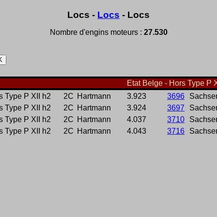
Locs -
Locs
- Locs
Nombre d'engins moteurs :
27.530
Etat Belge - Hors Type P XI
s Type P XII h2
2C
Hartmann
3.923
3696
Sachse
s Type P XII h2
2C
Hartmann
3.924
3697
Sachse
s Type P XII h2
2C
Hartmann
4.037
3710
Sachse
s Type P XII h2
2C
Hartmann
4.043
3716
Sachse