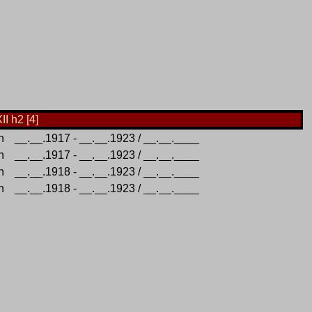
I h2 [4]
n
__.__.1917 - __.__.1923 / __.__.____
n
__.__.1917 - __.__.1923 / __.__.____
n
__.__.1918 - __.__.1923 / __.__.____
n
__.__.1918 - __.__.1923 / __.__.____