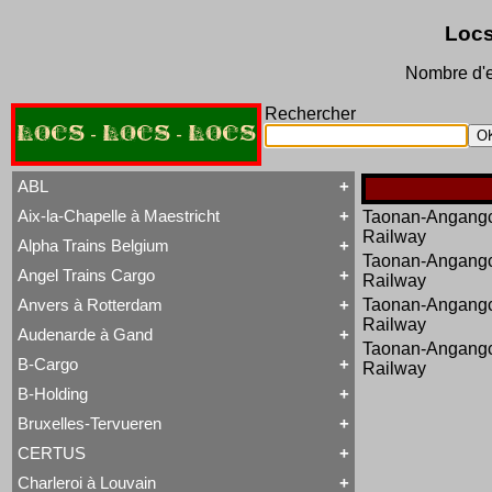
Locs
Nombre d'e
Rechercher
LOCS - LOCS - LOCS
ABL
Aix-la-Chapelle à Maestricht
Taonan-Angang
Tout ABL
Railway
Baldwin
Alpha Trains Belgium
Tout Aix-la-Chapelle à Maestricht
Brigadelok
Taonan-Angang
13 à 15
Hors Type Voyageurs
Angel Trains Cargo
Railway
Tout Alpha Trains Belgium
16
Locotracteur
G2000-3
20 à 22
Rail-Route
Anvers à Rotterdam
Taonan-Angang
Tout Angel Trains Cargo
TRAXX F140 MS
31 à 37
Type 23
Railway
G2000-3
81 à 84
Type 28
Audenarde à Gand
Tout Anvers à Rotterdam
TRAXX F140 MS
Type 53
Taonan-Angang
1 à 6
B-Cargo
Type 93
Railway
Tout Audenarde à Gand
7 à 9
Type 28
Hainaut-et-Flandres
11 à 14
B-Holding
Type 29
Tout B-Cargo
19 à 21
Type 93
Série 12
Hors Type
Bruxelles-Tervueren
WR 360 C14 K
Tout B-Holding
Série 13
Tubize Well Tank
Série 00 tranche 1963
Série 23
CERTUS
Tout Bruxelles-Tervueren
II
Série 28
Marchandises
Charleroi à Louvain
II
Série 29
Tout CERTUS