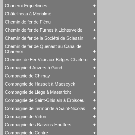
Voyageurs
Série 57
Class 66
Charleroi-Erquelinnes
Série 73
Tout Charleroi à Louvain
DE 18
Série 77
23 à 25
Série 27
Châtelineau à Morialmé
Série 82
Tout Charleroi-Erquelinnes
50 à 53
Série 77
David Joy
60 à 61
Chemin de fer de Flénu
Tout Châtelineau à Morialmé
Saint-Léonard
62 à 63
42 à 44
Varsovie-Vienne
94 à 95
Chemin de fer de Furnes à Lichtervelde
Tout Chemin de fer de Flénu
106 à 109
Chemin de fer de Flénu
Chemin de fer de la Société de Sclessin
Tout Chemin de fer de Furnes à Lichtervelde
Saint-Léonard
Chemin de fer de Quenast au Canal de
Tout Chemin de fer de la Société de Sclessin
Charleroi
Saint-Léonard
Chemins de Fer Vicinaux Belges Charleroi
Tout Chemin de fer de Quenast au Canal de
Charleroi
Compagnie d Anvers à Gand
Tout Chemins de Fer Vicinaux Belges Charleroi
Chemin de fer de Quenast au Canal de Charleroi
Chemins de Fer Vicinaux Belges Charleroi
Compagnie de Chimay
Tout Compagnie d Anvers à Gand
3H
Compagnie de Hasselt à Maeseyck
Tout Compagnie de Chimay
4H
1 à 5 (Ravachol)
5H
Compagnie de Liège à Maestricht
Tout Compagnie de Hasselt à Maeseyck
51-64 (Revolver)
De Ridder
Compagnie de Hasselt à Maeseyck
1 à 5
Compagnie de Saint-Ghislain à Erbisoeul
Tout Compagnie de Liège à Maestricht
Tubize Type 10
120 T Nord 2.921 à 2.950
Compagnie de Liège à Maestricht
671-676 (Viennoises)
Compagnie de Termonde à Saint-Nicolas
Tout Compagnie de Saint-Ghislain à Erbisoeul
Mammouth Nord-Belge
701-710 (Engerth)
Marchandises
Train-Tramway
711-755 (180 unités)
Compagnie de Virton
Tout Compagnie de Termonde à Saint-Nicolas
Voyageurs
Type 28 EB
Engerth
Cockerill
Compagnie des Bassins Houillers
1
G 7
Tout Compagnie de Virton
Compagnie de Termonde à Saint-Nicolas
NB 51-64
Compagnie de Virton
Fox, Walker & Co
Compagnie du Centre
Train-Tramway