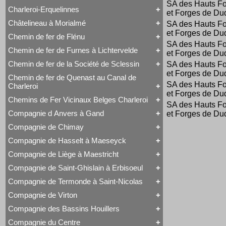
Voyageurs
SA des Hauts F
Série 57
Class 66
Charleroi-Erquelinnes
Série 73
et Forges de Du
Tout Charleroi à Louvain
DE 18
Série 77
23 à 25
Série 27
Châtelineau à Morialmé
SA des Hauts F
Série 82
Tout Charleroi-Erquelinnes
50 à 53
Série 77
et Forges de Du
David Joy
60 à 61
Chemin de fer de Flénu
Tout Châtelineau à Morialmé
Saint-Léonard
62 à 63
SA des Hauts F
42 à 44
Varsovie-Vienne
94 à 95
Chemin de fer de Furnes à Lichtervelde
et Forges de Du
Tout Chemin de fer de Flénu
106 à 109
Chemin de fer de Flénu
Chemin de fer de la Société de Sclessin
SA des Hauts F
Tout Chemin de fer de Furnes à Lichtervelde
et Forges de Du
Saint-Léonard
Chemin de fer de Quenast au Canal de
Tout Chemin de fer de la Société de Sclessin
SA des Hauts F
Charleroi
Saint-Léonard
et Forges de Du
Chemins de Fer Vicinaux Belges Charleroi
Tout Chemin de fer de Quenast au Canal de
SA des Hauts F
Charleroi
Compagnie d Anvers à Gand
et Forges de Du
Tout Chemins de Fer Vicinaux Belges Charleroi
Chemin de fer de Quenast au Canal de Charleroi
Chemins de Fer Vicinaux Belges Charleroi
Compagnie de Chimay
Tout Compagnie d Anvers à Gand
3H
Compagnie de Hasselt à Maeseyck
Tout Compagnie de Chimay
4H
1 à 5 (Ravachol)
5H
Compagnie de Liège à Maestricht
Tout Compagnie de Hasselt à Maeseyck
51-64 (Revolver)
De Ridder
Compagnie de Hasselt à Maeseyck
1 à 5
Compagnie de Saint-Ghislain à Erbisoeul
Tout Compagnie de Liège à Maestricht
Tubize Type 10
120 T Nord 2.921 à 2.950
Compagnie de Liège à Maestricht
671-676 (Viennoises)
Compagnie de Termonde à Saint-Nicolas
Tout Compagnie de Saint-Ghislain à Erbisoeul
Mammouth Nord-Belge
701-710 (Engerth)
Marchandises
Train-Tramway
711-755 (180 unités)
Compagnie de Virton
Tout Compagnie de Termonde à Saint-Nicolas
Voyageurs
Type 28 EB
Engerth
Cockerill
Compagnie des Bassins Houillers
1
G 7
Tout Compagnie de Virton
Compagnie de Termonde à Saint-Nicolas
NB 51-64
Compagnie de Virton
Fox, Walker & Co
Compagnie du Centre
Train-Tramway