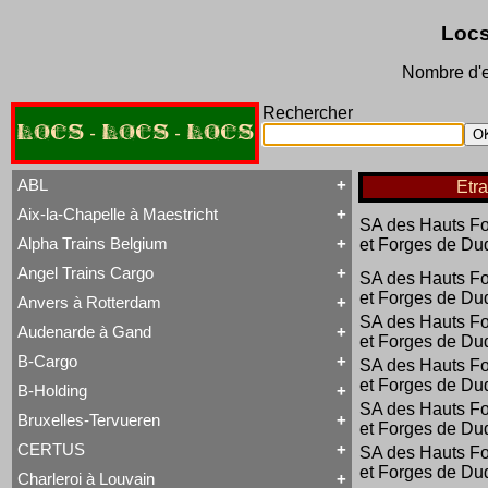
Locs
Nombre d'e
Rechercher
LOCS - LOCS - LOCS
ABL
Etr
Aix-la-Chapelle à Maestricht
Tout ABL
SA des Hauts F
Baldwin
Alpha Trains Belgium
et Forges de Du
Tout Aix-la-Chapelle à Maestricht
Brigadelok
13 à 15
Hors Type Voyageurs
Angel Trains Cargo
SA des Hauts F
Tout Alpha Trains Belgium
16
Locotracteur
G2000-3
et Forges de Du
20 à 22
Rail-Route
Anvers à Rotterdam
Tout Angel Trains Cargo
TRAXX F140 MS
31 à 37
Type 23
SA des Hauts F
G2000-3
81 à 84
Type 28
Audenarde à Gand
Tout Anvers à Rotterdam
et Forges de Du
TRAXX F140 MS
Type 53
1 à 6
B-Cargo
Type 93
SA des Hauts F
Tout Audenarde à Gand
7 à 9
Type 28
et Forges de Du
Hainaut-et-Flandres
11 à 14
B-Holding
Type 29
Tout B-Cargo
19 à 21
Type 93
SA des Hauts F
Série 12
Hors Type
Bruxelles-Tervueren
WR 360 C14 K
et Forges de Du
Tout B-Holding
Série 13
Tubize Well Tank
Série 00 tranche 1963
Série 23
CERTUS
SA des Hauts F
Tout Bruxelles-Tervueren
II
Série 28
et Forges de Du
Marchandises
Charleroi à Louvain
II
Série 29
Tout CERTUS