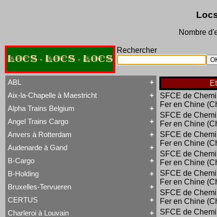
Locs
Nombre d'e
Rechercher
LOCS - LOCS - LOCS
ABL
E
Aix-la-Chapelle à Maestricht
SFCE de Chemi
Tout ABL
Fer en Chine (C
Baldwin
Alpha Trains Belgium
Tout Aix-la-Chapelle à Maestricht
Brigadelok
SFCE de Chemi
13 à 15
Hors Type Voyageurs
Angel Trains Cargo
Fer en Chine (C
Tout Alpha Trains Belgium
16
Locotracteur
G2000-3
20 à 22
Rail-Route
Anvers à Rotterdam
SFCE de Chemi
Tout Angel Trains Cargo
TRAXX F140 MS
31 à 37
Type 23
Fer en Chine (C
G2000-3
81 à 84
Type 28
Audenarde à Gand
Tout Anvers à Rotterdam
TRAXX F140 MS
Type 53
SFCE de Chemi
1 à 6
B-Cargo
Type 93
Fer en Chine (C
Tout Audenarde à Gand
7 à 9
Type 28
Hainaut-et-Flandres
11 à 14
SFCE de Chemi
B-Holding
Type 29
Tout B-Cargo
19 à 21
Type 93
Fer en Chine (C
Série 12
Hors Type
Bruxelles-Tervueren
WR 360 C14 K
Tout B-Holding
Série 13
Tubize Well Tank
SFCE de Chemi
Série 00 tranche 1963
Série 23
CERTUS
Fer en Chine (C
Tout Bruxelles-Tervueren
II
Série 28
Marchandises
SFCE de Chemi
Charleroi à Louvain
II
Série 29
Tout CERTUS