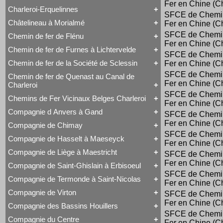
Voyageurs
Fer en Chine (C
Série 57
Class 66
Charleroi-Erquelinnes
Série 73
Tout Charleroi à Louvain
DE 18
SFCE de Chemi
Série 77
23 à 25
Série 27
Châtelineau à Morialmé
Fer en Chine (C
Série 82
Tout Charleroi-Erquelinnes
50 à 53
Série 77
David Joy
60 à 61
SFCE de Chemi
Chemin de fer de Flénu
Tout Châtelineau à Morialmé
Saint-Léonard
62 à 63
Fer en Chine (C
42 à 44
Varsovie-Vienne
94 à 95
Chemin de fer de Furnes à Lichtervelde
Tout Chemin de fer de Flénu
SFCE de Chemi
106 à 109
Chemin de fer de Flénu
Chemin de fer de la Société de Sclessin
Fer en Chine (C
Tout Chemin de fer de Furnes à Lichtervelde
Saint-Léonard
SFCE de Chemi
Chemin de fer de Quenast au Canal de
Tout Chemin de fer de la Société de Sclessin
Fer en Chine (C
Charleroi
Saint-Léonard
SFCE de Chemi
Chemins de Fer Vicinaux Belges Charleroi
Tout Chemin de fer de Quenast au Canal de
Fer en Chine (C
Charleroi
Compagnie d Anvers à Gand
SFCE de Chemi
Tout Chemins de Fer Vicinaux Belges Charleroi
Chemin de fer de Quenast au Canal de Charleroi
Chemins de Fer Vicinaux Belges Charleroi
Fer en Chine (C
Compagnie de Chimay
Tout Compagnie d Anvers à Gand
SFCE de Chemi
3H
Compagnie de Hasselt à Maeseyck
Tout Compagnie de Chimay
Fer en Chine (C
4H
1 à 5 (Ravachol)
5H
Compagnie de Liège à Maestricht
SFCE de Chemi
Tout Compagnie de Hasselt à Maeseyck
51-64 (Revolver)
De Ridder
Fer en Chine (C
Compagnie de Hasselt à Maeseyck
1 à 5
Compagnie de Saint-Ghislain à Erbisoeul
Tout Compagnie de Liège à Maestricht
Tubize Type 10
120 T Nord 2.921 à 2.950
SFCE de Chemi
Compagnie de Liège à Maestricht
671-676 (Viennoises)
Compagnie de Termonde à Saint-Nicolas
Fer en Chine (C
Tout Compagnie de Saint-Ghislain à Erbisoeul
Mammouth Nord-Belge
701-710 (Engerth)
Marchandises
Train-Tramway
711-755 (180 unités)
Compagnie de Virton
SFCE de Chemi
Tout Compagnie de Termonde à Saint-Nicolas
Voyageurs
Type 28 EB
Engerth
Fer en Chine (C
Cockerill
Compagnie des Bassins Houillers
1
G 7
Tout Compagnie de Virton
Compagnie de Termonde à Saint-Nicolas
SFCE de Chemi
NB 51-64
Compagnie de Virton
Fox, Walker & Co
Compagnie du Centre
Train-Tramway
Fer en Chine (C