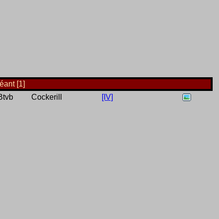
éant [1]
Btvb
Cockerill
[IV]