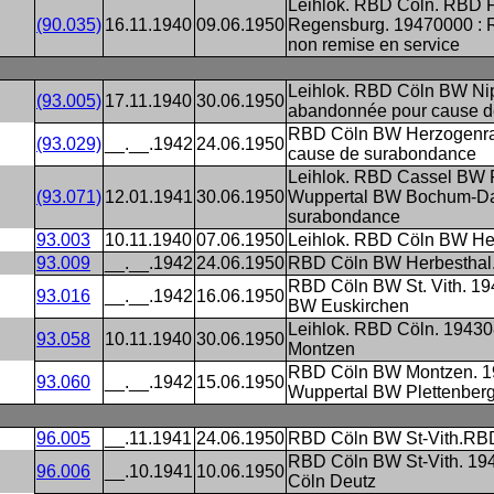
Leihlok. RBD Cöln. RBD 
(90.035)
16.11.1940
09.06.1950
Regensburg. 19470000 : R
non remise en service
Leihlok. RBD Cöln BW N
(93.005)
17.11.1940
30.06.1950
abandonnée pour cause 
RBD Cöln BW Herzogenra
(93.029)
__.__.1942
24.06.1950
cause de surabondance
Leihlok. RBD Cassel BW 
(93.071)
12.01.1941
30.06.1950
Wuppertal BW Bochum-Dah
surabondance
93.003
10.11.1940
07.06.1950
Leihlok. RBD Cöln BW He
93.009
__.__.1942
24.06.1950
RBD Cöln BW Herbesthal
RBD Cöln BW St. Vith. 1
93.016
__.__.1942
16.06.1950
BW Euskirchen
Leihlok. RBD Cöln. 1943
93.058
10.11.1940
30.06.1950
Montzen
RBD Cöln BW Montzen. 1
93.060
__.__.1942
15.06.1950
Wuppertal BW Plettenber
96.005
__.11.1941
24.06.1950
RBD Cöln BW St-Vith.RB
RBD Cöln BW St-Vith. 19
96.006
__.10.1941
10.06.1950
Cöln Deutz