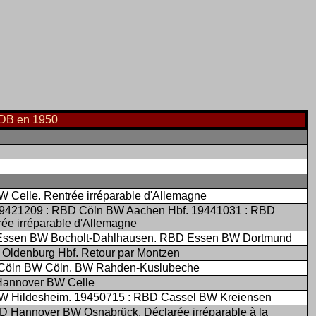
a DB en 1950
 Celle. Rentrée irréparable d'Allemagne
19421209 : RBD Cöln BW Aachen Hbf. 19441031 : RBD
ée irréparable d'Allemagne
 Essen BW Bocholt-Dahlhausen. RBD Essen BW Dortmund
Oldenburg Hbf. Retour par Montzen
 Cöln BW Cöln. BW Rahden-Kuslubeche
Hannover BW Celle
W Hildesheim. 19450715 : RBD Cassel BW Kreiensen
D Hannover BW Osnabrück. Déclarée irréparable à la