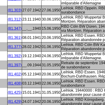
irréparable d'Allemagne
Leihlok. RBD Oppeln. RB
(81.303)
27.07.1942
27.06.1950
surabondance
Leihlok. RBD Wuppertal 
(81.312)
23.11.1940
30.06.1950
Montzen. Réparation aba
RBD Cöln BW Düren. 1943
(81.347)
__.__.1940
15.06.1950
via Montzen. Réparation
Leihlok. RBD Essen. RBD
(81.361)
08.01.1941
20.06.1950
Réparation abandonnée p
Leihlok. RBD Cöln BW Kal
(81.377)
28.02.1942
01.06.1950
Réparation abandonnée p
Leihlok. RBD Wuppertal 
(81.392)
19.12.1940
24.06.1950
irréparable d'Allemagne.
Retraite de septembre 19
(81.397)
__.09.1944
31.05.1950
de surabondance
Leihlok. RBD Essen. 19
(81.402)
05.12.1940
20.06.1950
Bochum-Dahlhausen. Répa
Leihlok. RBD Essen. RBD
(81.408)
03.12.1940
22.06.1950
surabondance
Leihlok. 19440000 : RBD 
(81.425)
15.01.1941
31.05.1950
abandonnée pour cause 
Leihlok. RBD Königsberg
(81.429)
24.07.1942
20.06.1950
abandonnée pour cause 