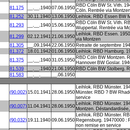
RBD Cöln BW St. Vith. 1
81.175
__.__.1940
07.06.1950
Cöln. Rentrée via Montze
81.252
30.11.1940
13.06.1950
Leihlok. RBD Essen BW M
RBD Cöln BW St. Vith. R
81.293
__.__.1940
15.06.1950
Wuppertal. Rentrée via M
Leihlok. RBD Essen. 195
81.299
02.12.1941
21.06.1950
via Montzen
81.305
__.09.1944
22.06.1950
Retraite de septembre 19
81.372
18.01.1942
01.06.1950
Leihlok. RBD Hamburg. 1
RBD Cöln BW Montzen. RB
81.375
__.__.1940
31.05.1950
Hannover BW Goslar. 194
81.539
__.__.1940
21.06.1950
RBD Cöln BW Stolberg. R
81.583
__.__.____
__.06.1950
Leihlok. RBD Münster. 1
(90.002)
15.01.1941
28.06.1950
Münster. RBD ? BW Rhaden
service
Leihlok. RBD Münster. 19
(90.007)
11.04.1941
28.06.1950
Montzen. Déstandardisée,
Leihlok. RBD Münster. RB
(90.032)
19.11.1940
09.06.1950
Regensburg. 19470000 : R
non remise en service