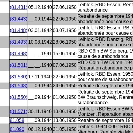
Leihlok. RBD Essen. Rent
(81.431)
05.12.1940
27.06.1950
surabondance
Retraite de septembre 19
(81.443)
__.09.1944
22.06.1950
abandonnée pour cause 
Leihlok. RBD Essen. RBD
(81.448)
03.01.1942
03.07.1950
abandonnée pour cause 
Leihlok. RBD Dantzig. R
(81.493)
10.08.1942
28.06.1950
abandonnée pour cause 
RBD Cöln BW Stolberg. 1
(81.498)
__.__.1941
15.06.1950
cause de surabondance
RBD Cöln BW Düren. 1946
(81.501)
__.__.1940
07.06.1950
Réparation abandonnée p
Leihlok. RBD Essen. 195
(81.530)
17.11.1940
22.06.1950
pour cause de surabonda
(81.543)
__.09.1944
24.06.1950
Retraite de septembre 19
Retraite de septembre 1
(81.550)
__.09.1944
01.06.1950
BW Braunschweig. Rentré
surabondance
Leihlok. RBD Essen BW 
(81.571)
30.11.1940
13.06.1950
Montzen. Réparation aba
81.058
__.09.1944
13.06.1950
Retraite de septembre 194
Leihlok. 19440000 : RBD
81.090
06.12.1940
31.05.1950
Nienburg. Rentrée via Mo