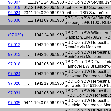
96.007
__.11.1941
24.06.1950
RBD Cöln BW St-Vith. 1
96.019
01.12.1940
20.06.1950
Leihlok. RBD Saarbrücken
96.024
23.11.1940
20.06.1950
Leihlok. RBD Saarbrücke
RBD Cöln BW St-Vith. R
96.030
__.12.1941
09.06.1950
Stolberg. 19461100 : RB
RBD Cöln BW Würselen. 
(97.039)
__.__.1942
24.06.1950
Gladbach. 19470929 : RBD
RBD Cöln BW Herbesthal.
97.012
__.__.1942
19.06.1950
Rentrée via Montzen
RBD Cöln BW Herbesthal.
97.013
__.__.1942
16.06.1950
Rentrée via Montzen
RBD Cöln. RBD Francfurt
97.018
__.__.1942
05.06.1950
Hannover BW Braunschwei
RBD Cöln BW Herbesthal
97.024
__.__.1942
19.06.1950
Schwerte. Rentrée via Mo
RBD Cöln BW Herbesthal
97.028
__.__.1942
19.06.1950
Schwerte. 19461100 : RB
RBD Cöln BW Herbesthal.
97.031
__.__.1942
05.06.1950
: RBD Cöln BW Hohenbudb
RBD Cöln BW Herbesthal
97.035
04.11.1940
05.06.1950
Bielefeld. Rentrée via Mo
RBD Cöln BW Düren. RBD