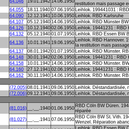
64.046
19.01.1942
14.06.1950
restitution mais passage 
64.055
18.11.1940
07.06.1950
Leihlok. 199441031 : RB
64.090
12.12.1941
10.06.1950
Leihlok. RBD Karlsruhe
64.107
05.12.1940
14.06.1950
Leihlok. RBD Münster BW
64.126
10.12.1940
02.06.1950
Leihlok. 19441231 : RB
64.132
05.12.1940
01.07.1950
Leihlok. RBD Essen BW 
Leihlok. RBD Hannover. 1
64.136
10.01.1941
19.06.1950
la restitution mais passag
64.137
08.01.1942
01.07.1950
Leihlok. RBD Münster. 
64.148
30.01.1942
02.06.1950
Leihlok. 19441231 : RB
64.158
10.01.1942
14.06.1950
Leihlok. RBD Münster. B
64.160
27.12.1941
02.06.1950
Leihlok. 19441231 : RBD
64.162
30.11.1940
14.06.1950
Leihlok. RBD Münster. R
(72.005)
08.01.1941
09.06.1950
Leihlok. Déstandardisée, 
(72.006)
09.12.1941
09.06.1950
Leihlok. Déstandardisée, 
RBD Cöln BW Düren. 1944
(81.016)
__.__.1940
01.06.1950
réparée
RBD Cöln BW St. Vith. 1
(81.027)
__.__.1941
07.06.1950
Wenzel. Réparation aban
Leihlok. RBD Essen BW D