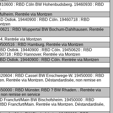
9410600 : RBD Cöln BW Hohenbudsberg. 19460930 : RBD
n
ulheim. Rentrée via Montzen
BD Ostlok. 19440900 : RBD Cöln. 19460718 : RBD
ontzen
00621 : RBD Wuppertal BW Bochum-Dahlhausen. Rentrée
44. Rentrée via Montzen
9500516 : RBD Hamburg. Rentrée via Montzen
D Ostlok. 19440900 : RBD Cöln. 19450620 : RBD
60718 : RBD Hannover. Rentrée via Montzen
BD Ostlok. 19440900 : RBD Cöln. Rentrée via Montzen
9420604 : RBD Cassel BW Enschwege-W. 19450000 : RBD
. Rentrée via Montzen. Déstandardisée, non remise en
450000 : RBD Münster. RBD ? BW Rhaden. . Rentrée via
 non remise en service
D Francfurt/Main BW Bischofsheim. 19450000 : RBD
BD Francfurt/Main. Rentrée via Montzen. Déstandardisée,