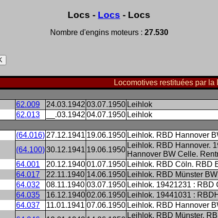
Locs -
Locs
- Locs
Nombre d'engins moteurs :
27.530
Locomotives restituées par l
62.009
24.03.1942
03.07.1950
Leihlok
62.013
__.03.1942
04.07.1950
Leihlok
(64.016)
27.12.1941
19.06.1950
Leihlok. RBD Hannover BW
Leihlok. RBD Hannover. 
(64.100)
30.12.1941
19.06.1950
Hannover BW Celle. Rentr
64.001
20.12.1940
01.07.1950
Leihlok. RBD Cöln. RBD
64.017
22.11.1940
14.06.1950
Leihlok. RBD Münster BW 
64.032
08.11.1940
03.07.1950
Leihlok. 19421231 : RBD
64.035
16.12.1940
02.06.1950
Leihlok. 19441031 : RBD
64.037
11.01.1941
07.06.1950
Leihlok. RBD Hannover B
Leihlok. RBD Münster. RB