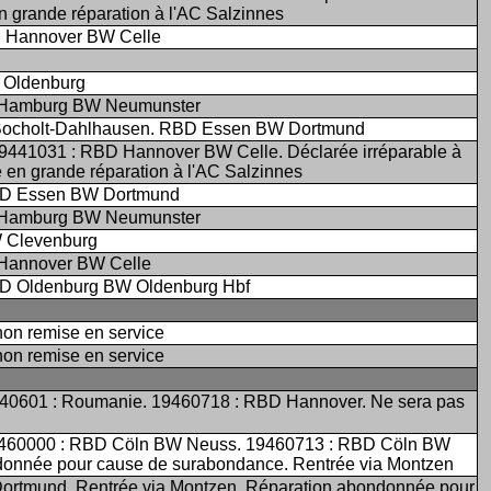
en grande réparation à l'AC Salzinnes
D Hannover BW Celle
 Oldenburg
D Hamburg BW Neumunster
Bocholt-Dahlhausen. RBD Essen BW Dortmund
9441031 : RBD Hannover BW Celle. Déclarée irréparable à
e en grande réparation à l'AC Salzinnes
RBD Essen BW Dortmund
D Hamburg BW Neumunster
W Clevenburg
 Hannover BW Celle
BD Oldenburg BW Oldenburg Hbf
non remise en service
non remise en service
0601 : Roumanie. 19460718 : RBD Hannover. Ne sera pas
9460000 : RBD Cöln BW Neuss. 19460713 : RBD Cöln BW
donnée pour cause de surabondance. Rentrée via Montzen
ortmund. Rentrée via Montzen. Réparation abondonnée pour