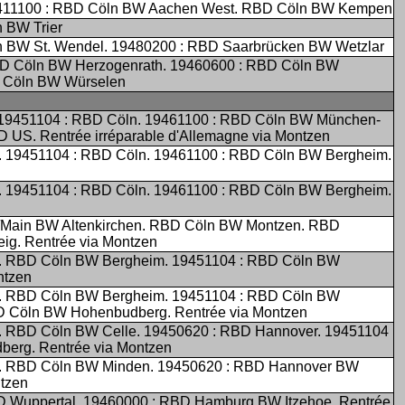
9411100 : RBD Cöln BW Aachen West. RBD Cöln BW Kempen
 BW Trier
n BW St. Wendel. 19480200 : RBD Saarbrücken BW Wetzlar
BD Cöln BW Herzogenrath. 19460600 : RBD Cöln BW
D Cöln BW Würselen
19451104 : RBD Cöln. 19461100 : RBD Cöln BW München-
 US. Rentrée irréparable d'Allemagne via Montzen
 19451104 : RBD Cöln. 19461100 : RBD Cöln BW Bergheim.
 19451104 : RBD Cöln. 19461100 : RBD Cöln BW Bergheim.
/Main BW Altenkirchen. RBD Cöln BW Montzen. RBD
g. Rentrée via Montzen
. RBD Cöln BW Bergheim. 19451104 : RBD Cöln BW
ntzen
. RBD Cöln BW Bergheim. 19451104 : RBD Cöln BW
D Cöln BW Hohenbudberg. Rentrée via Montzen
 RBD Cöln BW Celle. 19450620 : RBD Hannover. 19451104
erg. Rentrée via Montzen
. RBD Cöln BW Minden. 19450620 : RBD Hannover BW
ntzen
 Wuppertal. 19460000 : RBD Hamburg BW Itzehoe. Rentrée