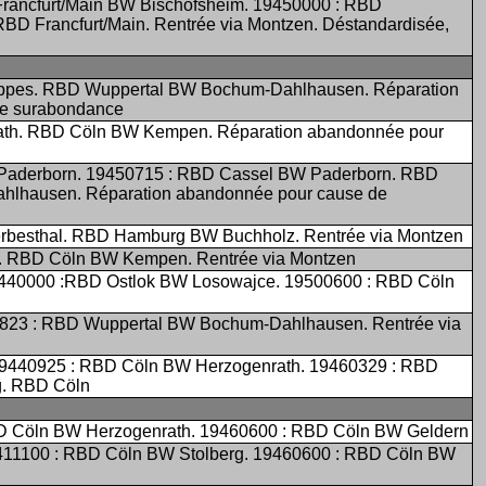
Francfurt/Main BW Bischofsheim. 19450000 : RBD
BD Francfurt/Main. Rentrée via Montzen. Déstandardisée,
ippes. RBD Wuppertal BW Bochum-Dahlhausen. Réparation
de surabondance
th. RBD Cöln BW Kempen. Réparation abandonnée pour
Paderborn. 19450715 : RBD Cassel BW Paderborn. RBD
lhausen. Réparation abandonnée pour cause de
rbesthal. RBD Hamburg BW Buchholz. Rentrée via Montzen
. RBD Cöln BW Kempen. Rentrée via Montzen
9440000 :RBD Ostlok BW Losowajce. 19500600 : RBD Cöln
0823 : RBD Wuppertal BW Bochum-Dahlhausen. Rentrée via
9440925 : RBD Cöln BW Herzogenrath. 19460329 : RBD
g. RBD Cöln
D Cöln BW Herzogenrath. 19460600 : RBD Cöln BW Geldern
411100 : RBD Cöln BW Stolberg. 19460600 : RBD Cöln BW