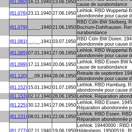
(81.060)
16.11.1940
13.06.1950
cause de surabondance
Leihlok. RBD Wuppertal B
(81.076)
23.11.1940
27.06.1950
abondonnée pour cause 
RBD Cöln BW Stolberg. R
(81.079)
__.__.1940
21.06.1950
Bochum-Dahlhausen. Rent
surabondance
RBD Cöln BW Düren. 1946
(81.081)
__.__.1941
03.07.1950
abondonnée pour cause 
Leihlok. RBD Wuppertal 
(81.085)
07.01.1941
27.06.1950
abondonnée pour cause 
Leihlok. RBD Essen BW M
(81.099)
17.11.1940
20.06.1950
cause de surabondance
Retraite de septembre 1
(81.120)
__.09.1944
28.06.1950
abondonnée pour cause 
Leihlok. RBD Hamburg. R
(81.152)
15.01.1942
01.07.1950
abondonnée pour cause 
(81.153)
02.12.1940
28.06.1950
Leihlok. Réparation abon
Leihlok. RBD Essen. 194
(81.225)
30.12.1941
27.06.1950
Réparation abondonnée p
Leihlok. RBD Essen. RBD
(81.231)
08.01.1941
22.06.1950
Réparation abondonnée p
Leihlok. 19440000 : RBD
(81.277)
07.11.1940
19.06.1950
Hildesheim. 19500516 : 