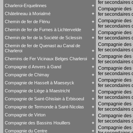
Voyageurs
fer secondaires 
Série 57
Class 66
Charleroi-Erquelinnes
Série 73
Tout Charleroi à Louvain
DE 18
Compagnie des 
Série 77
23 à 25
Série 27
Châtelineau à Morialmé
fer secondaires 
Série 82
Tout Charleroi-Erquelinnes
50 à 53
Série 77
David Joy
60 à 61
Compagnie des 
Chemin de fer de Flénu
Tout Châtelineau à Morialmé
Saint-Léonard
62 à 63
fer secondaires 
42 à 44
Varsovie-Vienne
94 à 95
Chemin de fer de Furnes à Lichtervelde
Tout Chemin de fer de Flénu
Compagnie des 
106 à 109
Chemin de fer de Flénu
Chemin de fer de la Société de Sclessin
fer secondaires 
Tout Chemin de fer de Furnes à Lichtervelde
Saint-Léonard
Compagnie des 
Chemin de fer de Quenast au Canal de
Tout Chemin de fer de la Société de Sclessin
fer secondaires 
Charleroi
Saint-Léonard
Compagnie des 
Chemins de Fer Vicinaux Belges Charleroi
Tout Chemin de fer de Quenast au Canal de
fer secondaires 
Charleroi
Compagnie d Anvers à Gand
Compagnie des 
Tout Chemins de Fer Vicinaux Belges Charleroi
Chemin de fer de Quenast au Canal de Charleroi
Chemins de Fer Vicinaux Belges Charleroi
fer secondaires 
Compagnie de Chimay
Tout Compagnie d Anvers à Gand
Compagnie des 
3H
Compagnie de Hasselt à Maeseyck
Tout Compagnie de Chimay
fer secondaires 
4H
1 à 5 (Ravachol)
5H
Compagnie de Liège à Maestricht
Compagnie des 
Tout Compagnie de Hasselt à Maeseyck
51-64 (Revolver)
De Ridder
fer secondaires 
Compagnie de Hasselt à Maeseyck
1 à 5
Compagnie de Saint-Ghislain à Erbisoeul
Tout Compagnie de Liège à Maestricht
Tubize Type 10
120 T Nord 2.921 à 2.950
Compagnie des 
Compagnie de Liège à Maestricht
671-676 (Viennoises)
Compagnie de Termonde à Saint-Nicolas
fer secondaires 
Tout Compagnie de Saint-Ghislain à Erbisoeul
Mammouth Nord-Belge
701-710 (Engerth)
Marchandises
Train-Tramway
711-755 (180 unités)
Compagnie de Virton
Compagnie des 
Tout Compagnie de Termonde à Saint-Nicolas
Voyageurs
Type 28 EB
Engerth
fer secondaires 
Cockerill
Compagnie des Bassins Houillers
1
G 7
Tout Compagnie de Virton
Compagnie de Termonde à Saint-Nicolas
Compagnie des 
NB 51-64
Compagnie de Virton
Fox, Walker & Co
Compagnie du Centre
Train-Tramway
fer secondaires 