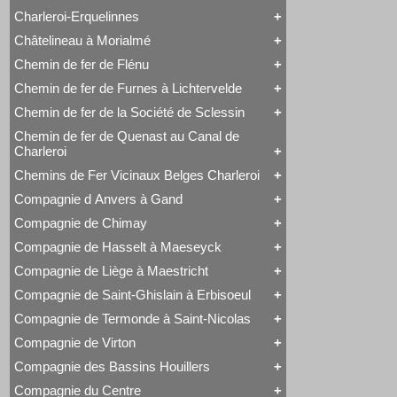
Voyageurs
Série 57
Class 66
Charleroi-Erquelinnes
Série 73
Tout Charleroi à Louvain
DE 18
Série 77
23 à 25
Série 27
Châtelineau à Morialmé
Série 82
Tout Charleroi-Erquelinnes
50 à 53
Série 77
David Joy
60 à 61
Chemin de fer de Flénu
Tout Châtelineau à Morialmé
Saint-Léonard
62 à 63
42 à 44
Varsovie-Vienne
94 à 95
Chemin de fer de Furnes à Lichtervelde
Tout Chemin de fer de Flénu
106 à 109
Chemin de fer de Flénu
Chemin de fer de la Société de Sclessin
Tout Chemin de fer de Furnes à Lichtervelde
Saint-Léonard
Chemin de fer de Quenast au Canal de
Tout Chemin de fer de la Société de Sclessin
Charleroi
Saint-Léonard
Chemins de Fer Vicinaux Belges Charleroi
Tout Chemin de fer de Quenast au Canal de
Charleroi
Compagnie d Anvers à Gand
Tout Chemins de Fer Vicinaux Belges Charleroi
Chemin de fer de Quenast au Canal de Charleroi
Chemins de Fer Vicinaux Belges Charleroi
Compagnie de Chimay
Tout Compagnie d Anvers à Gand
3H
Compagnie de Hasselt à Maeseyck
Tout Compagnie de Chimay
4H
1 à 5 (Ravachol)
5H
Compagnie de Liège à Maestricht
Tout Compagnie de Hasselt à Maeseyck
51-64 (Revolver)
De Ridder
Compagnie de Hasselt à Maeseyck
1 à 5
Compagnie de Saint-Ghislain à Erbisoeul
Tout Compagnie de Liège à Maestricht
Tubize Type 10
120 T Nord 2.921 à 2.950
Compagnie de Liège à Maestricht
671-676 (Viennoises)
Compagnie de Termonde à Saint-Nicolas
Tout Compagnie de Saint-Ghislain à Erbisoeul
Mammouth Nord-Belge
701-710 (Engerth)
Marchandises
Train-Tramway
711-755 (180 unités)
Compagnie de Virton
Tout Compagnie de Termonde à Saint-Nicolas
Voyageurs
Type 28 EB
Engerth
Cockerill
Compagnie des Bassins Houillers
1
G 7
Tout Compagnie de Virton
Compagnie de Termonde à Saint-Nicolas
NB 51-64
Compagnie de Virton
Fox, Walker & Co
Compagnie du Centre
Train-Tramway