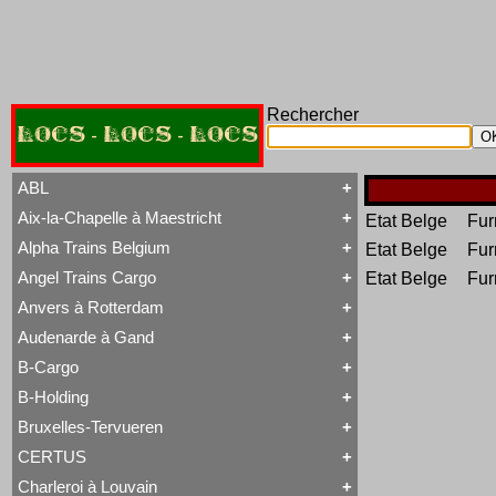
Rechercher
LOCS - LOCS - LOCS
ABL
Aix-la-Chapelle à Maestricht
Etat Belge
Fur
Tout ABL
Baldwin
Alpha Trains Belgium
Etat Belge
Fur
Tout Aix-la-Chapelle à Maestricht
Brigadelok
13 à 15
Hors Type Voyageurs
Angel Trains Cargo
Etat Belge
Fur
Tout Alpha Trains Belgium
16
Locotracteur
G2000-3
20 à 22
Rail-Route
Anvers à Rotterdam
Tout Angel Trains Cargo
TRAXX F140 MS
31 à 37
Type 23
G2000-3
81 à 84
Type 28
Audenarde à Gand
Tout Anvers à Rotterdam
TRAXX F140 MS
Type 53
1 à 6
B-Cargo
Type 93
Tout Audenarde à Gand
7 à 9
Type 28
Hainaut-et-Flandres
11 à 14
B-Holding
Type 29
Tout B-Cargo
19 à 21
Type 93
Série 12
Hors Type
Bruxelles-Tervueren
WR 360 C14 K
Tout B-Holding
Série 13
Tubize Well Tank
Série 00 tranche 1963
Série 23
CERTUS
Tout Bruxelles-Tervueren
II
Série 28
Marchandises
Charleroi à Louvain
II
Série 29
Tout CERTUS