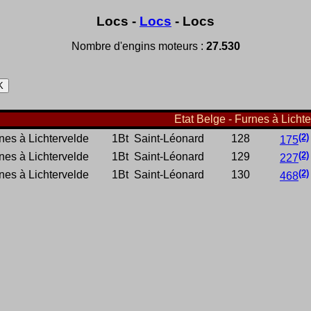
Locs -
Locs
- Locs
Nombre d'engins moteurs :
27.530
Etat Belge - Furnes à Lichte
(2)
nes à Lichtervelde
1Bt
Saint-Léonard
128
175
(2)
nes à Lichtervelde
1Bt
Saint-Léonard
129
227
(2)
nes à Lichtervelde
1Bt
Saint-Léonard
130
468