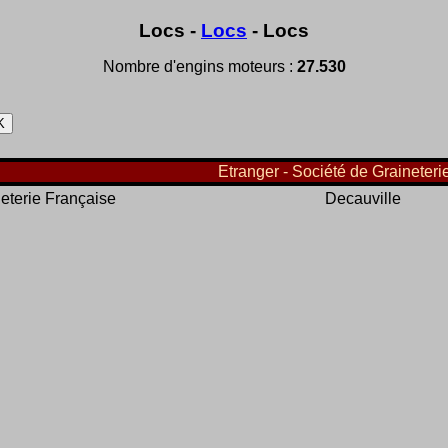
Locs -
Locs
- Locs
Nombre d'engins moteurs :
27.530
Etranger - Société de Graineteri
eterie Française
Decauville