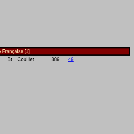
e Française [1]
Bt
Couillet
889
49