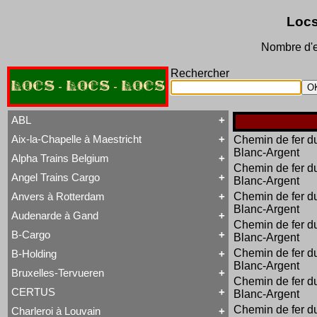
Locs
Nombre d'e
Rechercher
LOCS - LOCS - LOCS
ABL
Aix-la-Chapelle à Maestricht
Chemin de fer d
Tout ABL
Blanc-Argent
Baldwin
Alpha Trains Belgium
Tout Aix-la-Chapelle à Maestricht
Brigadelok
Chemin de fer d
13 à 15
Hors Type Voyageurs
Angel Trains Cargo
Blanc-Argent
Tout Alpha Trains Belgium
16
Locotracteur
G2000-3
20 à 22
Rail-Route
Anvers à Rotterdam
Chemin de fer d
Tout Angel Trains Cargo
TRAXX F140 MS
31 à 37
Type 23
Blanc-Argent
G2000-3
81 à 84
Type 28
Audenarde à Gand
Tout Anvers à Rotterdam
TRAXX F140 MS
Type 53
Chemin de fer d
1 à 6
B-Cargo
Type 93
Blanc-Argent
Tout Audenarde à Gand
7 à 9
Type 28
Hainaut-et-Flandres
11 à 14
Chemin de fer d
B-Holding
Type 29
Tout B-Cargo
19 à 21
Type 93
Blanc-Argent
Série 12
Hors Type
Bruxelles-Tervueren
WR 360 C14 K
Tout B-Holding
Série 13
Tubize Well Tank
Chemin de fer d
Série 00 tranche 1963
Série 23
CERTUS
Blanc-Argent
Tout Bruxelles-Tervueren
II
Série 28
Marchandises
Chemin de fer d
Charleroi à Louvain
II
Série 29
Tout CERTUS