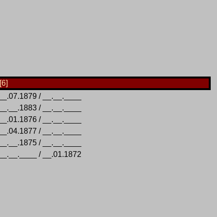
[6]
__.07.1879 / __.__.____
__.__.1883 / __.__.____
__.01.1876 / __.__.____
__.04.1877 / __.__.____
__.__.1875 / __.__.____
__.__.____ / __.01.1872