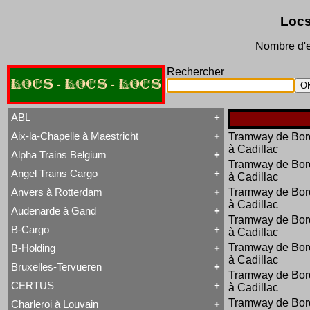
Locs
Nombre d'e
Rechercher
LOCS - LOCS - LOCS
ABL
Aix-la-Chapelle à Maestricht
Tramway de Bor
Tout ABL
à Cadillac
Baldwin
Alpha Trains Belgium
Tout Aix-la-Chapelle à Maestricht
Brigadelok
Tramway de Bor
13 à 15
Hors Type Voyageurs
Angel Trains Cargo
à Cadillac
Tout Alpha Trains Belgium
16
Locotracteur
G2000-3
20 à 22
Rail-Route
Anvers à Rotterdam
Tramway de Bor
Tout Angel Trains Cargo
TRAXX F140 MS
31 à 37
Type 23
à Cadillac
G2000-3
81 à 84
Type 28
Audenarde à Gand
Tout Anvers à Rotterdam
TRAXX F140 MS
Type 53
Tramway de Bor
1 à 6
B-Cargo
Type 93
à Cadillac
Tout Audenarde à Gand
7 à 9
Type 28
Hainaut-et-Flandres
11 à 14
Tramway de Bor
B-Holding
Type 29
Tout B-Cargo
19 à 21
Type 93
à Cadillac
Série 12
Hors Type
Bruxelles-Tervueren
WR 360 C14 K
Tout B-Holding
Série 13
Tubize Well Tank
Tramway de Bor
Série 00 tranche 1963
Série 23
CERTUS
à Cadillac
Tout Bruxelles-Tervueren
II
Série 28
Marchandises
Tramway de Bor
Charleroi à Louvain
II
Série 29
Tout CERTUS