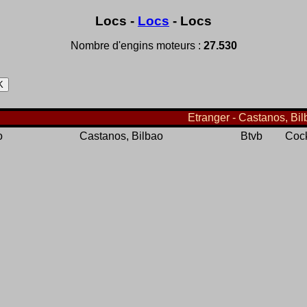
Locs -
Locs
- Locs
Nombre d'engins moteurs :
27.530
Etranger - Castanos, Bil
o
Castanos, Bilbao
Btvb
Cock