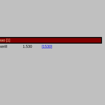
bao [1]
erill
1.530
[1530]