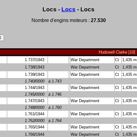
Locs -
Locs
- Locs
Nombre d'engins moteurs :
27.530
Hudswell Clarke [10]
1.737
/
1943
War Department
Ct
1,435 m
1.738
/
1943
War Department
Ct
1,435 m
1.739
/
1943
War Department
Ct
1,435 m
1.740
/
0000
à 1.743
1.744
/
1943
War Department
Ct
1,435 m
1.745
/
0000
à 1.746
1.747
/
1943
War Department
Ct
1,435 m
1.748
/
0000
à 1.760
1.761
/
1944
War Department
Ct
1,435 m
1.762
/
0000
à 1.764
1.765
/
1944
War Department
Ct
1,435 m
1.766
/
1944
War Department
Ct
1,435 m