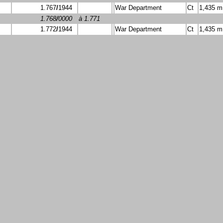
1.767
/
1944
War Department
Ct
1,435 m
1.768
/
0000
à 1.771
1.772
/
1944
War Department
Ct
1,435 m