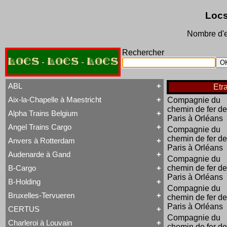
Locs
Nombre d'e
Rechercher
LOCS - LOCS - LOCS
ABL
Etr
Aix-la-Chapelle à Maestricht
Compagnie du
Tout ABL
chemin de fer de
Baldwin
Alpha Trains Belgium
Tout Aix-la-Chapelle à Maestricht
Brigadelok
Paris à Orléans
13 à 15
Hors Type Voyageurs
Angel Trains Cargo
Compagnie du
Tout Alpha Trains Belgium
16
Locotracteur
G2000-3
chemin de fer de
20 à 22
Rail-Route
Anvers à Rotterdam
Tout Angel Trains Cargo
TRAXX F140 MS
31 à 37
Type 23
Paris à Orléans
G2000-3
81 à 84
Type 28
Audenarde à Gand
Tout Anvers à Rotterdam
Compagnie du
TRAXX F140 MS
Type 53
1 à 6
B-Cargo
Type 93
chemin de fer de
Tout Audenarde à Gand
7 à 9
Type 28
Paris à Orléans
Hainaut-et-Flandres
11 à 14
B-Holding
Type 29
Tout B-Cargo
19 à 21
Compagnie du
Type 93
Série 12
Hors Type
Bruxelles-Tervueren
WR 360 C14 K
chemin de fer de
Tout B-Holding
Série 13
Tubize Well Tank
Paris à Orléans
Série 00 tranche 1963
Série 23
CERTUS
Tout Bruxelles-Tervueren
II
Série 28
Compagnie du
Marchandises
Charleroi à Louvain
II
Série 29
chemin de fer de
Tout CERTUS