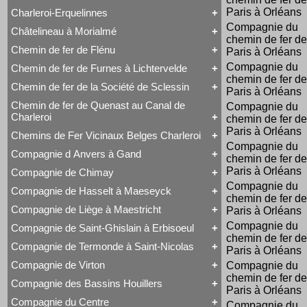
Voyageurs
Série 57
Class 66
Paris à Orléans
Charleroi-Erquelinnes
Série 73
Tout Charleroi à Louvain
DE 18
Série 77
Compagnie du
23 à 25
Série 27
Châtelineau à Morialmé
Série 82
Tout Charleroi-Erquelinnes
50 à 53
Série 77
chemin de fer de
David Joy
60 à 61
Chemin de fer de Flénu
Paris à Orléans
Tout Châtelineau à Morialmé
Saint-Léonard
62 à 63
42 à 44
Varsovie-Vienne
94 à 95
Compagnie du
Chemin de fer de Furnes à Lichtervelde
Tout Chemin de fer de Flénu
106 à 109
chemin de fer de
Chemin de fer de Flénu
Chemin de fer de la Société de Sclessin
Paris à Orléans
Tout Chemin de fer de Furnes à Lichtervelde
Saint-Léonard
Chemin de fer de Quenast au Canal de
Compagnie du
Tout Chemin de fer de la Société de Sclessin
Charleroi
chemin de fer de
Saint-Léonard
Paris à Orléans
Chemins de Fer Vicinaux Belges Charleroi
Tout Chemin de fer de Quenast au Canal de
Compagnie du
Charleroi
Compagnie d Anvers à Gand
chemin de fer de
Tout Chemins de Fer Vicinaux Belges Charleroi
Chemin de fer de Quenast au Canal de Charleroi
Chemins de Fer Vicinaux Belges Charleroi
Paris à Orléans
Compagnie de Chimay
Tout Compagnie d Anvers à Gand
Compagnie du
3H
Compagnie de Hasselt à Maeseyck
Tout Compagnie de Chimay
4H
chemin de fer de
1 à 5 (Ravachol)
5H
Compagnie de Liège à Maestricht
Paris à Orléans
Tout Compagnie de Hasselt à Maeseyck
51-64 (Revolver)
De Ridder
Compagnie de Hasselt à Maeseyck
1 à 5
Compagnie du
Compagnie de Saint-Ghislain à Erbisoeul
Tout Compagnie de Liège à Maestricht
Tubize Type 10
120 T Nord 2.921 à 2.950
chemin de fer de
Compagnie de Liège à Maestricht
671-676 (Viennoises)
Compagnie de Termonde à Saint-Nicolas
Paris à Orléans
Tout Compagnie de Saint-Ghislain à Erbisoeul
Mammouth Nord-Belge
701-710 (Engerth)
Marchandises
Train-Tramway
711-755 (180 unités)
Compagnie de Virton
Compagnie du
Tout Compagnie de Termonde à Saint-Nicolas
Voyageurs
Type 28 EB
Engerth
chemin de fer de
Cockerill
Compagnie des Bassins Houillers
1
G 7
Tout Compagnie de Virton
Compagnie de Termonde à Saint-Nicolas
Paris à Orléans
NB 51-64
Compagnie de Virton
Fox, Walker & Co
Compagnie du Centre
Train-Tramway
Compagnie du