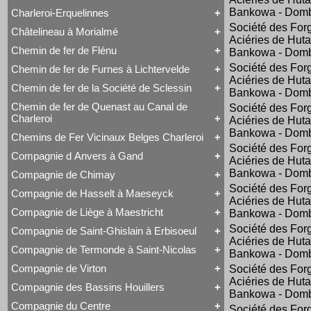
Voyageurs
Série 57
Class 66
Bankowa - Dom
Charleroi-Erquelinnes
Série 73
Tout Charleroi à Louvain
DE 18
Série 77
Société des For
23 à 25
Série 27
Châtelineau à Morialmé
Série 82
Tout Charleroi-Erquelinnes
50 à 53
Série 77
Aciéries de Huta
David Joy
60 à 61
Chemin de fer de Flénu
Bankowa - Dom
Tout Châtelineau à Morialmé
Saint-Léonard
62 à 63
42 à 44
Varsovie-Vienne
94 à 95
Société des For
Chemin de fer de Furnes à Lichtervelde
Tout Chemin de fer de Flénu
106 à 109
Aciéries de Huta
Chemin de fer de Flénu
Chemin de fer de la Société de Sclessin
Bankowa - Dom
Tout Chemin de fer de Furnes à Lichtervelde
Saint-Léonard
Chemin de fer de Quenast au Canal de
Société des For
Tout Chemin de fer de la Société de Sclessin
Charleroi
Aciéries de Huta
Saint-Léonard
Bankowa - Dom
Chemins de Fer Vicinaux Belges Charleroi
Tout Chemin de fer de Quenast au Canal de
Société des For
Charleroi
Compagnie d Anvers à Gand
Aciéries de Huta
Tout Chemins de Fer Vicinaux Belges Charleroi
Chemin de fer de Quenast au Canal de Charleroi
Chemins de Fer Vicinaux Belges Charleroi
Bankowa - Dom
Compagnie de Chimay
Tout Compagnie d Anvers à Gand
Société des For
3H
Compagnie de Hasselt à Maeseyck
Tout Compagnie de Chimay
4H
Aciéries de Huta
1 à 5 (Ravachol)
5H
Compagnie de Liège à Maestricht
Bankowa - Dom
Tout Compagnie de Hasselt à Maeseyck
51-64 (Revolver)
De Ridder
Compagnie de Hasselt à Maeseyck
1 à 5
Société des For
Compagnie de Saint-Ghislain à Erbisoeul
Tout Compagnie de Liège à Maestricht
Tubize Type 10
120 T Nord 2.921 à 2.950
Aciéries de Huta
Compagnie de Liège à Maestricht
671-676 (Viennoises)
Compagnie de Termonde à Saint-Nicolas
Bankowa - Dom
Tout Compagnie de Saint-Ghislain à Erbisoeul
Mammouth Nord-Belge
701-710 (Engerth)
Marchandises
Train-Tramway
711-755 (180 unités)
Compagnie de Virton
Société des For
Tout Compagnie de Termonde à Saint-Nicolas
Voyageurs
Type 28 EB
Engerth
Aciéries de Huta
Cockerill
Compagnie des Bassins Houillers
1
G 7
Tout Compagnie de Virton
Compagnie de Termonde à Saint-Nicolas
Bankowa - Dom
NB 51-64
Compagnie de Virton
Fox, Walker & Co
Compagnie du Centre
Train-Tramway
Société des For