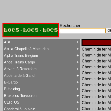
Rechercher
LOCS - LOCS - LOCS
ABL
Aix-la-Chapelle à Maestricht
Chemin de fer Ma
Tout ABL
Baldwin
Chemin de fer Ma
Alpha Trains Belgium
Tout Aix-la-Chapelle à Maestricht
Brigadelok
13 à 15
Chemin de fer Ma
Hors Type Voyageurs
Angel Trains Cargo
Tout Alpha Trains Belgium
16
Locotracteur
Chemin de fer Ma
G2000-3
20 à 22
Rail-Route
Anvers à Rotterdam
Tout Angel Trains Cargo
TRAXX F140 MS
31 à 37
Type 23
Chemin de fer Ma
G2000-3
81 à 84
Type 28
Audenarde à Gand
Tout Anvers à Rotterdam
TRAXX F140 MS
Type 53
Chemin de fer Ma
1 à 6
B-Cargo
Type 93
Tout Audenarde à Gand
7 à 9
Chemin de fer Ma
Type 28
Hainaut-et-Flandres
11 à 14
B-Holding
Type 29
Chemin de fer Ma
Tout B-Cargo
19 à 21
Type 93
Série 12
Hors Type
Bruxelles-Tervueren
WR 360 C14 K
Chemin de fer Ma
Tout B-Holding
Série 13
Tubize Well Tank
Série 00 tranche 1963
Série 23
CERTUS
Chemin de fer Ma
Tout Bruxelles-Tervueren
II
Série 28
Marchandises
Chemin de fer Ma
Charleroi à Louvain
II
Série 29
Tout CERTUS