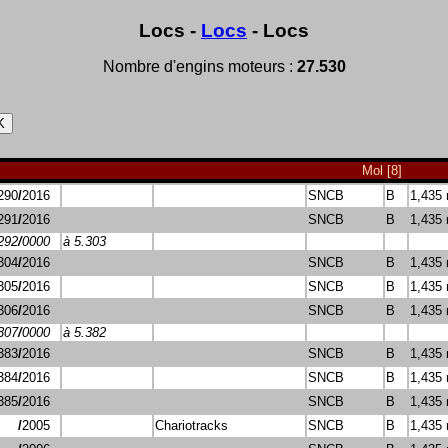
Locs -
Locs
- Locs
Nombre d'engins moteurs :
27.530
Mol [8]
290
/
2016
SNCB
B
1,435
291
/
2016
SNCB
B
1,435
292
/
0000
à 5.303
304
/
2016
SNCB
B
1,435
305
/
2016
SNCB
B
1,435
306
/
2016
SNCB
B
1,435
307
/
0000
à 5.382
383
/
2016
SNCB
B
1,435
384
/
2016
SNCB
B
1,435
385
/
2016
SNCB
B
1,435
/
2005
Chariotracks
SNCB
B
1,435