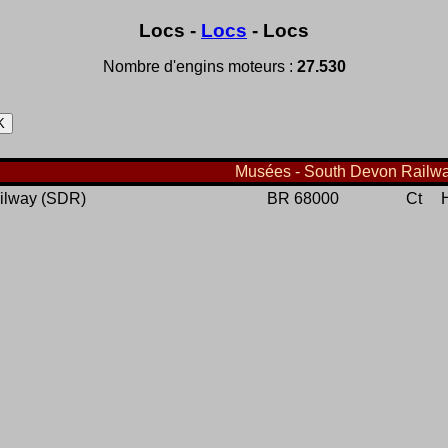
Locs -
Locs
- Locs
Nombre d'engins moteurs :
27.530
Musées - South Devon Railwa
ilway (SDR)
BR 68000
Ct