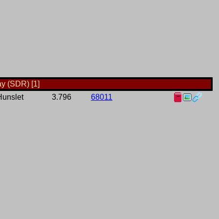
y (SDR) [1]
Hunslet
3.796
68011