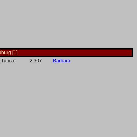
burg [1]
Tubize
2.307
Barbara