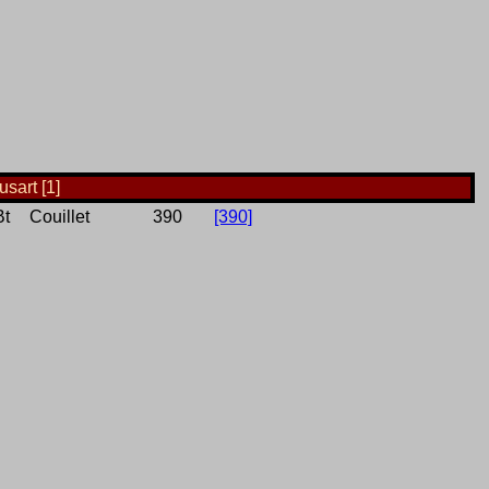
sart [1]
Bt
Couillet
390
[390]