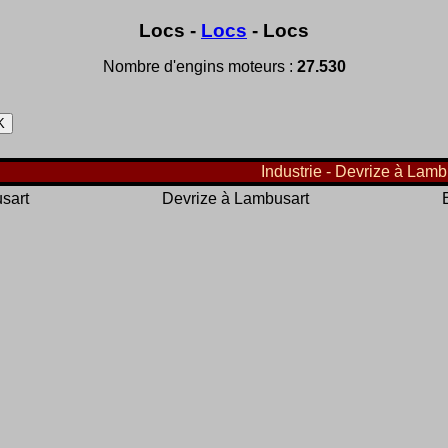
Locs -
Locs
- Locs
Nombre d'engins moteurs :
27.530
Industrie - Devrize à Lambu
sart
Devrize à Lambusart