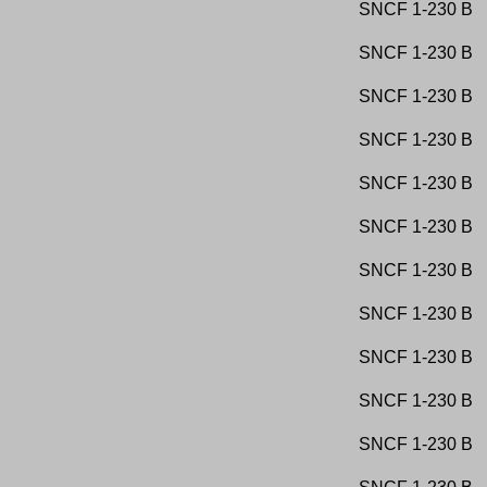
PA.CO.T
SNCF
1-230 B
Dynamit Nobel-AG
Ferrocarril del Tajo
PACoT
E. Charrière et Cie - Allevard
Ferrocarril del Tajuna
Papeterie Delcroix
E. de Echeverria - Paris
Ferrocarril Durango a Zumarraga y Ramal a
SNCF
1-230 B
Papeteries Anversoises
E.F. Carlos Barbosa a Alfredo Chaves
Elgoibar
Papeteries de Huyzingen
E.F. Central do Rio Grande do Norte
Ferrocarril Gerona - Banyoles y Flaça - Palamos
Paternotte et Soeur
E.F. Dona Tereza Cristina
Ferrocarril Girardot Tolima Huila
SNCF
1-230 B
Peeters
E.F. Noroeste do Brasil
Ferrocarril Gran Central Sudamericano
Peeters en Van Mechelen, Boom
E.F. Sao Francisco a Mafra
Ferrocarril Huila-Caqueta
Penard, Feluy
E.F. Sao Paulo - Parana
Ferrocarril Madrid - Villa del Prado - Almorox
SNCF
1-230 B
Petrocongo
E.F. Sorocabana
Ferrocarril Malagueno
Petrofina
East African Railways
Ferrocarril Minero de El Cuervo a Sotiel Coronado
Phenix Works
Edinburgh Corporation Gas
Ferrocarril Nordeste Argentino
SNCF
1-230 B
Phosphates de Fexhe-le-Haut-Clocher
Egyptian State Railway
Ferrocarril Patagonico
Poirier
Egyptian State Railways
Ferrocarril Rosario a Puerto Belgrano
Ponts, Tunnels et Terrassements, Lembeek
SNCF
1-230 B
Eisenbahn-Direktion Saarbahn
Ferrocarril Urbano de Jerez
Porta-Disteel
Eisenhüttenwerk Concordia am Ichenberge
Ferrocarril Valdepenas - La Calzada de Calatrava
Prayon Rupel
El FC de las Minas de Huaron
- Puertollano
Produits chimiques d Overpelt
SNCF
1-230 B
El FC del Sur
Ferrocarril Valladolid - Medina de Rioseco
Produits Chimiques du Marly
El FC San Salvador y Santa Tecla
Ferrocarril Vasco - Navarro
Produits Chimiques et Métallurgiques du Rupel
Elektrowerk Weisweiler GmbH
Ferrocarril Vasco Asturiano
Produits Metallurgiques Gaston Godet
SNCF
1-230 B
Elias Wild and Son Ltd
Ferrocarril Vascongados
Providence
Elsener Hütte C. Werner Kayser
Ferrocarril Villena-Alcoy-Yecla
Providence Marchienne
Emile Roland
Ferrocarriles Argentinos
SNCF
1-230 B
Raffinaderij Total-Fina
Empresa Ferrocarriles del Estado Argentino
Ferrocarriles de Colombia
Raffinerie Tirlemontoise
Empresa Nacional de Electricidad SA
Ferrocarriles economicos Cortes - Borja
Rail Service Net
Empresa Portuaria do Porto do Lobito
Ferrocarriles Economicos de Asturias
SNCF
1-230 B
Rails et Traction
Entreprise Gagneraud
Ferrocarriles Mineros de Puertollano
RailServiceNet
Ercole Moretti et Cie, Milano
Ferrocarriles Suburbanos de Malaga
Reitmayer et Cie - Bruxelles
Ernesto Romà
Ferrovia Alifana
SNCF
1-230 B
Remy, Wijgmaal
Ernst Pack Bauunternehmen
Ferrovia Bergamo - Ponte Selva
Renault
Escaut-et-Meuse
Ferrovia Cumana
Réunion, Mont-sur-Marchienne
Eschweiler Bergwerks-Verein
Ferrovia Modena-Vignola