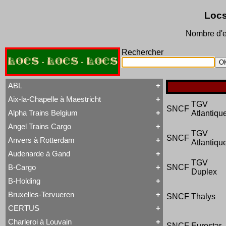
Locs
Nombre d'e
Rechercher
LOCS - LOCS - LOCS
ABL
Aix-la-Chapelle à Maestricht
Tout ABL
TGV
SNCF
Baldwin
Alpha Trains Belgium
Atlantiqu
Tout Aix-la-Chapelle à Maestricht
Brigadelok
13 à 15
Hors Type Voyageurs
Angel Trains Cargo
Tout Alpha Trains Belgium
16
Locotracteur
TGV
G2000-3
SNCF
20 à 22
Rail-Route
Anvers à Rotterdam
Atlantiqu
Tout Angel Trains Cargo
TRAXX F140 MS
31 à 37
Type 23
G2000-3
81 à 84
Type 28
Audenarde à Gand
Tout Anvers à Rotterdam
TRAXX F140 MS
Type 53
TGV
1 à 6
B-Cargo
Type 93
SNCF
Tout Audenarde à Gand
Duplex
7 à 9
Type 28
Hainaut-et-Flandres
11 à 14
B-Holding
Type 29
Tout B-Cargo
19 à 21
Type 93
Série 12
Hors Type
Bruxelles-Tervueren
WR 360 C14 K
SNCF
Thalys
Tout B-Holding
Série 13
Tubize Well Tank
Série 00 tranche 1963
Série 23
CERTUS
Tout Bruxelles-Tervueren
II
Série 28
Marchandises
Charleroi à Louvain
II
Série 29
SNCF
Eurostar
Tout CERTUS