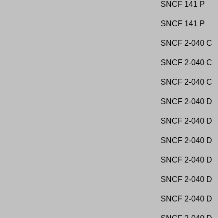
SNCF
141 P
Macq et Nicodème
SA des Mines de la Doubovaïa-Balka
Macquarie Rail
SA des Mines de Meurchin
Magasin Sucrerie de la Biette
SA des Mines du Zaccar
SNCF
141 P
Magnin Frères et Compagnie
SA des Peignages, Roubaix
Magyar Középponti Vasút
SA des Tubes de Valenciennes et Denain
Main-Neckar-Eisenbahn
SA des Usines de l Espérance à Louvroil
SNCF
2-040 C
Mannesmannröhren-Werke
SA Docks de Queyries
Manucongo
SA Lambert Industries
Manufacture de glaces de Saint-Gobain - Chauny
SA Lorraine
SNCF
2-040 C
Maquart, Lille
SA Luxembourgeoise d Exploitations Minières
Mar del Plata
SAAR
Marcillac - Decazeville
Salamanca
SNCF
2-040 C
Marinewerft, Wilhelmshaven, für Munitionshof,
San Miguel Copper Mines
Mariensiel
Sao Paulo Railway
SNCF
2-040 D
Mariolle Pinguet, Saint Quentin
SBDE Krioneri - Agrinio
Märkische Elektrizitätswerke AG
Schneider et Compagnie - Le Creusot
Märkisches Elektrizitätswerk AG
Schneider et Compagnie - Paris
SNCF
2-040 D
Maroc
SDZ Krusevac - Uzice
Maurice Allain
Serbie et Monténégro
Maurice Bernard et Cie Maing Nord
SFCE de Chemins de Fer en Chine (Chan-Si)
SNCF
2-040 D
MAV
Shanghai-Hangzhou-Ningbo Railway
Mecklenburg
(HuHangYong)
Mecklenburg-Pommersche Schmalspurbahn
Sidirodromi Pireos-Athinon-Peleponnissou
SNCF
2-040 D
Medina del Campo a Zamora y Orense a Vigo
Sjaellandske Jernbane Selskab
Meisner Busendorf
Smyrne
Melbourne Metropolitan Gas Company
SNCF
SNCF
2-040 D
Meliton Martin
Sociedad Anonima Minas de Barruelo
Metz et Cie à Esch
Sociedad Anonima Minas de Riosa
MGDB
Sociedad Azufrera del Coto de Hellin
SNCF
2-040 D
Middelburg - Vlissingen
Sociedad General del Puerto de Pasajes
Minas de Aguas Tenidas
Sociedad Hullera Espanola
Minas de D Ouro Preto
Sociedad Ibérica de Construccion y Obras