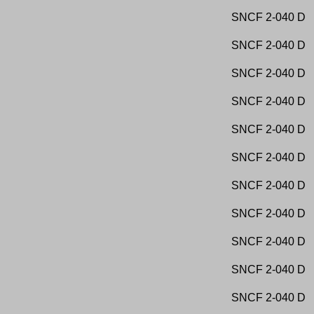
Office Chérifien des Phosphates
Société des Mines de Liévin
SNCF
2-040 D
Office des Chemins de Fer Algériens
Société des Ponts et Travaux en Fer, Montataire
Office des chemins de fer Lettons
Société des Produits et Engrais Chimiques de
Office National de la Navigation de St. Quentin et
Kislanki - Varsovie
SNCF
2-040 D
de l Escaut canalisé
Société des Raffineries et Sucreries Say
Oldenburg
Société des Sucreries et Distilleries du
ONATRA
Soissonnais
SNCF
2-040 D
ONCF
Société des Sucreries et Raffineries Bulgares -
Oranje Nassau Mijnen
Sofia
Orchies
Société des Tramways de Port-au-Prince
SNCF
2-040 D
OSE
Société des Usines Poutiloff
Österreichisch-ungarische
Société des Verreries du Donetz
Staatseisenbahngesellschaft
Société des voies ferrées du Dauphiné
SNCF
2-040 D
Österreichische Staateisenbahn
Société du Chemin de fer de la Grande Banlieue,
Ostsjaellandske Jernbaneselskab
Seine et Oise
OTRACO
Société du Chemin de Fer de la Vallée de Celles
SNCF
2-040 D
Pabrik Gula Djatibarang
Société du Port de Thessalonique
Pabrik Gula Kadipaten
Société Forestière et Minière du Congo
SNCF
2-040 D
Pabrik Gula Pangka
Société Française des Charbonnages du Tonkin
Pabrik Gula Tasik Madu
Société Générale
Pabrik Tasik Madu
Société Générale d Entreprises - Athènes
SNCF
2-040 D
Pangeran Ario Prabo Prang Wedena
Société Générale de Sucreries et Raffineries en
Papierfabriek Tielens
Roumanie
Paraffinwerk Webau
Société générale des chemins de fer économiques
SNCF
2-040 D
Pasoeroean Stoomtram Maatschappij
Société Générale des Hauts-fourneaux, Forges et
Paternotte
Aciéries de Makievka
Paul Frot
Société générale industrielle et chimique du
SNCF
2-040 D
Paul Wurth
Katanga
Péking-Hankow
Société Houillière de Thivencelles
Pen-y-Bryn Slate Quarry
Société Industrielle et Agricole de la Pointe à Pitre
SNCF
2-040 D
Penoz à Braïla
Société Industrielle Lilpop, Rau et Loewenstein -
Perusahaan Negara Kereta-Api
Varsovie