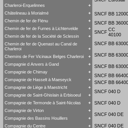
Voyageurs
Série 57
Class 66
Charleroi-Erquelinnes
Série 73
Tout Charleroi à Louvain
DE 18
Série 77
23 à 25
Série 27
Châtelineau à Morialmé
SNCF
BB 1200
Série 82
Tout Charleroi-Erquelinnes
50 à 53
Série 77
David Joy
60 à 61
Chemin de fer de Flénu
SNCF
BB 3600
Tout Châtelineau à Morialmé
Saint-Léonard
62 à 63
42 à 44
Varsovie-Vienne
94 à 95
Chemin de fer de Furnes à Lichtervelde
CC
Tout Chemin de fer de Flénu
106 à 109
SNCF
40100
Chemin de fer de Flénu
Chemin de fer de la Société de Sclessin
Tout Chemin de fer de Furnes à Lichtervelde
Saint-Léonard
SNCF
BB 6300
Chemin de fer de Quenast au Canal de
Tout Chemin de fer de la Société de Sclessin
Charleroi
Saint-Léonard
SNCF
BB 6300
Chemins de Fer Vicinaux Belges Charleroi
Tout Chemin de fer de Quenast au Canal de
Charleroi
Compagnie d Anvers à Gand
SNCF
BB 6300
Tout Chemins de Fer Vicinaux Belges Charleroi
Chemin de fer de Quenast au Canal de Charleroi
Chemins de Fer Vicinaux Belges Charleroi
Compagnie de Chimay
Tout Compagnie d Anvers à Gand
SNCF
BB 6640
3H
Compagnie de Hasselt à Maeseyck
Tout Compagnie de Chimay
4H
SNCF
BB 6640
1 à 5 (Ravachol)
5H
Compagnie de Liège à Maestricht
Tout Compagnie de Hasselt à Maeseyck
51-64 (Revolver)
De Ridder
SNCF
040 D
Compagnie de Hasselt à Maeseyck
1 à 5
Compagnie de Saint-Ghislain à Erbisoeul
Tout Compagnie de Liège à Maestricht
Tubize Type 10
120 T Nord 2.921 à 2.950
Compagnie de Liège à Maestricht
671-676 (Viennoises)
Compagnie de Termonde à Saint-Nicolas
SNCF
040 D
Tout Compagnie de Saint-Ghislain à Erbisoeul
Mammouth Nord-Belge
701-710 (Engerth)
Marchandises
Train-Tramway
711-755 (180 unités)
Compagnie de Virton
Tout Compagnie de Termonde à Saint-Nicolas
Voyageurs
Type 28 EB
Engerth
SNCF
040 DE
Cockerill
Compagnie des Bassins Houillers
1
G 7
Tout Compagnie de Virton
Compagnie de Termonde à Saint-Nicolas
NB 51-64
Compagnie de Virton
Fox, Walker & Co
Compagnie du Centre
SNCF
040 DE
Train-Tramway