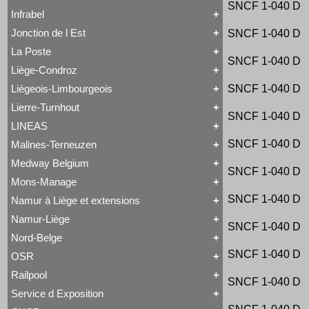
Tout HSL Belgium
Type 28 EB
138 à 147
3
SNCF
1-040 D
BIS
C à marchandises
T 9
Type 28
EB
Class 66
Type 35 EB
Infrabel
148 à 149
Charbonnage de Monceau-Fontaine et Martinet
Tubize Type 1
Type 40 EB
Tout IFB
DE 18
Type 36 EB
150 à 169
Charleroi-Erquelinnes
Tubize Type 7
Voiture à Vapeur
Série 82
Série 77
Jonction de l Est
Type 37 EB
170 à 171
SNCF
1-040 D
Couillet
Type 1 EB
Tout Infrabel
TRAXX F140 MS
Type 38 EB
172 à 172
Est Belge 65 à 74
Type 14 EB
Bourreuse de ligne
La Poste
Type 39 EB
191 à 196
Est Belge 75 à 80
Type 28 EB
Tout Jonction de l Est
Bourreuse-niveleuse-dresseuse
SNCF
1-040 D
Type 42 EB
200 à 223
Etat Belge
Type 29
Manage-Wavre
Bourreuse-niveleuse-dresseuse d appareils de
Liège-Condroz
Type 55 EB
301 à 308
Furnes à Lichtervelde
Type 29 EB
Tout La Poste
voie
350 à 355
Type 35 EB
1
Série 08 tranche 1935 P
G 5
Bourreuse-Profileuse
Liégeois-Limbourgeois
SNCF
1-040 D
Aix-la-Chapelle à Maestricht 13 à 15
UNK
Tout Liège-Condroz
Série 09 tranche 1935 P
2
Dégarnisseuse-cribleuse de ballast
G 5
Aix-la-Chapelle à Maestricht 16
Vaessen
Hors Type
EM 130
Lierre-Turnhout
3
G 5
Aix-la-Chapelle à Maestricht 20 à 22
Tout Liégeois-Limbourgeois
EM 200
SNCF
1-040 D
4
Aix-la-Chapelle à Maestricht 31 à 37
G 5
B1
LINEAS
EM 250
Aix-la-Chapelle à Maestricht 81 à 84
5
Tout Lierre-Turnhout
Libourne-Bergerac
G 5
ES 500
Anvers à Rotterdam 1 à 6
1 à 4
Liégeois-Limbourgeois
1
SNCF
1-040 D
Malines-Terneuzen
G 7
ES 900
Anvers à Rotterdam 7 à 9
Tout LINEAS
6 à 7
Porter
Grue
2
G 7
Anvers à Rotterdam 11 à 14
Class 66
Vaessen
Medway Belgium
Multifonctions
3
G 7
Anvers à Rotterdam 19 à 21
Tout Malines-Terneuzen
Série 13
SNCF
1-040 D
Régaleuse de ballast
G 8
Anvers à Rotterdam 90
MT 1 à 3
II
Mons-Manage
Série 28
Série 62
Anvers à Rotterdam 92
Tout Medway Belgium
1
MT 2 à 5
G 8
II
Série 73
Série 29
Anvers à Rotterdam 96
TRAXX F140 MS
MT 6
SNCF
1-040 D
G 9
Namur à Liège et extensions
Série 77
Série 77
Tout Mons-Manage
Anvers à Rotterdam 100 à 102
Vectron MS
MT 7 à 10
G 10
Série 82
Série 82
Long Boiler
Entre-Sambre-et-Meuse 1 à 9
MT 11 à 18
Namur-Liège
G 12
Série 91
TRAXX F140 MS
Tout Namur à Liège et extensions
Single Driver
Entre-Sambre-et-Meuse 41
SNCF
1-040 D
MT 19 à 24
1
G 12
Train de renouvellement de voies
Long Boiler
Varsovie-Vienne
Entre-Sambre-et-Meuse 45 à 49
MT 25 à 27
Nord-Belge
Gouin
Type 212.1
Tout Namur-Liège
Single Driver
Entre-Sambre-et-Meuse 54 à 59
2
MT 25
à 31
Grafenstaden
Dépêches
SNCF
1-040 D
Entre-Sambre-et-Meuse 64
OSR
MT 32 à 35
Grue
Tout Nord-Belge
Long Boiler
Entre-Sambre-et-Meuse 93
MT 36 à 39
Hainaut-Flandre
1 à 5 (Ravachol)
Sharp Roberts
Railpool
Est Belge 23 à 28
Voiture à Vapeur
HLG
Tout OSR
8-17 (EB Voyageurs)
SNCF
1-040 D
Single Driver
Est Belge 29 à 30
Hors Type
B
18 à 31 (Bielles à fourche 1A1)
Varsovie-Vienne
Service d Exposition
Est Belge 42 à 44
Hors Type C II
Tout Railpool
KG230B
32 à 41 (Varsovie-Vienne)
Est Belge 50 à 53
Hors Type C III
TRAXX F140 MS