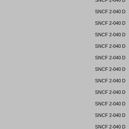
SNCF
2-040 D
Mindener Kreisbahn
Publicas
Mine de Brassac
Sociedad Minero Metalurgica de Penarroya
SNCF
2-040 D
Mine de Bure
Società Anonima delle Ferrovie Sussidiate (SAFS)
Mine de Moutiers
Societa Anonima Liva, Genova
Mine de Tiercelet
Società degli altiforni, fonderie e acciaierie di Terni
SNCF
2-040 D
Minero Peru
Società Generale di Ferrovie Economiche
Minero Siderurgica de Ponferrada
Società per le Ferrovie Napoletane
Mines d Albi
Societa per le Strade Ferrate del Mediterraneo
SNCF
2-040 D
Mines d Anjou et Forges de Saint-Nazaire
Société Africaine de Construction
Mines d Oboukoff (Charbon)
Société Agricole de Maizy-Hautes-Rives
Mines de Crespin-Nord
Société Belge de Chemins de Fer en Chine
SNCF
2-040 D
Mines de Douchy
Société Briquettes de Houille Vesta, Maastricht
Mines de Drocourt
Société Carbonifère de Matallana
Mines de Ferfay et Ames
Société Céramique - Maestricht
SNCF
2-040 D
Mines de Quercy
Société charbonnière Douaisienne
Mines de Saint Pierremont
Société d Exploitation des Forges d Hennebont
Mines de Santa Luciana
Société d Exploitation des Pétroles
SNCF
2-040 D
Mines du Luxembourg
Société de chemin de fer en Espagne
Mines Hauts Fourneaux du Luxembourg
Société de Chemins de Fer Ottomans d Anatolie
Minho e Douro
Société de Construction du Port de Bahia S.A.
SNCF
2-040 D
Minière du Pays Kirchberg
Société de Graineterie Française
Minière et Métallurgique de Rodange-Athus
Société de Kébao
SNCF
2-040 D
Minières de Haussy
Société de l Usine Métallurgique de Moscou
MKO
Société de la Familistère de Guise
Montan und Industrialwerke AG Falkenau-Eger
Société de la Providence Russe - Marioupol
SNCF
2-040 D
Mortagne-du-Nord
Société de Mollino - Croix
Mortiaux Hansens Bauwens
Société de Produits Chimiques et Engrais d Auby
Moscow-Kursk
Société de Saint Quentin
SNCF
2-040 D
MPS
Société de San Miguel de Huelva
Mr Carels et Ritte, Bruxelles
Société de Sucreries Brésiliennes
Mr Dubois et Boulanger
Société de Wendel et Cie
SNCF
2-040 D
Mr François de la maison Pétolat
Société Deltiscimo, Italie