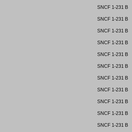
SA Sucrerie et Raffinerie de et à Anvaing
Ferrocarril de Sierra Menera
Herrero Hermanos y Cia
SA Tuileries du Sterreberg
SNCF
1-231 B
Ferrocarril de Torralba a Soria
Hippodrome de Paris
SAB Bétons
Ferrocarril de Tudela a Tarazona
Hoesch AG
Sablière Sambre et Dyle
Ferrocarril de Zaragoza a Barcelona
Hollandsche Buurtspoorwegen
Sablières de Mont-Saint-Guibert
SNCF
1-231 B
Ferrocarril de Zaragoza a Pamplona
Hoogovens Staal
Sablières de Noucelles
Ferrocarril de Zaragoza a Pamplona y Barcelona
Houillères du Bassin de Lorraine
SAFEA
Ferrocarril del Guadiana
Houillères du Bassin du Nord et du Pas-de-Calais
SNCF
1-231 B
Saint-Gobain
Ferrocarril del Nordeste
Houillières de Flines lez Raches
Saint-Léonard
Ferrocarril del Norte
Hulleras de Sabero y Anexas Bilbao
Saint-Médard
Ferrocarril del Pacifico
Hüttenwerke Ilsede-Peine AG
SNCF
1-231 B
Sambre et Dyle
Ferrocarril del Sur
I.G.-Farben AG
Sandgrube Heutz-Homburg
Ferrocarril del Tajo
IG Farben - Interessengemeinschaft
Sart-Dames-Avelines
Ferrocarril del Tajuna
Farbenindustrie AG
SNCF
1-231 B
SATI
Ferrocarril Durango a Zumarraga y Ramal a
Indian Army
Scheerders Van Kerckhove
Elgoibar
Indian Railways
Sclaigneaux
Ferrocarril Gerona - Banyoles y Flaça - Palamos
Isaac Holden et Fils, Croix
SNCF
1-231 B
Sclessin, Charbonnage des
Ferrocarril Girardot Tolima Huila
Israel Railways
SFCE de Chemins de Fer en Chine (Chan-Si)
Ferrocarril Gran Central Sudamericano
Italie
SIDMAR
SNCF
1-231 B
Ferrocarril Huila-Caqueta
Jacobabad-Kashmore Railway
Sikel
Ferrocarril Madrid - Villa del Prado - Almorox
Jokioisten Rautatie
Sobemai
Ferrocarril Malagueno
Jos Monin
Société Anonyme des Charbonnages du Nord de
SNCF
1-231 B
Ferrocarril Minero de El Cuervo a Sotiel Coronado
Jung-Jungenthal
Flémalle
Ferrocarril Nordeste Argentino
Kaiser Ferdinands-Nordbahn
Société Anonyme du Quatzite du Brabant
Ferrocarril Patagonico
Kaiserliche Generaldirektion der Eisenbahnen in
Société Belge de Dragage
SNCF
1-231 B
Ferrocarril Rosario a Puerto Belgrano
Elsass-Lothringen
Société Centrale pour l Exploitation
Ferrocarril Urbano de Jerez
Kalvehavebanen
Intercommunale du Gaz et de l Electricité, Bruges
Ferrocarril Valdepenas - La Calzada de Calatrava
Kamaishi Mine Railway
SNCF
1-231 B
Société Charbonnière d Elouges
- Puertollano
Kamina Military Base
Société Chimique Petrochim
Ferrocarril Valladolid - Medina de Rioseco
Klöckner-Hüttenwerk Haspe AG
Société Coopérative Union Economique
Ferrocarril Vasco - Navarro
Kobenhavn - Slangerup Banen
SNCF
1-231 B
Société d Angleur
Ferrocarril Vasco Asturiano
Kolej Warszawsko - Wiedenska
Société d Havrez
Ferrocarril Vascongados
Koninklijke Nederlandsche Hoogovens en