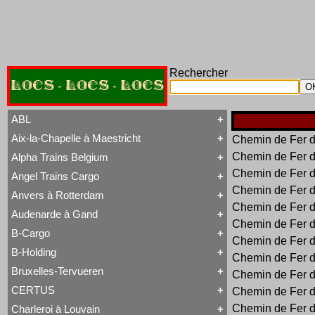
Rechercher
LOCS - LOCS - LOCS
ABL
Aix-la-Chapelle à Maestricht
Chemin de Fer d
Tout ABL
Baldwin
Chemin de Fer d
Alpha Trains Belgium
Tout Aix-la-Chapelle à Maestricht
Brigadelok
13 à 15
Chemin de Fer d
Hors Type Voyageurs
Angel Trains Cargo
Tout Alpha Trains Belgium
16
Locotracteur
Chemin de Fer d
G2000-3
20 à 22
Rail-Route
Anvers à Rotterdam
Tout Angel Trains Cargo
TRAXX F140 MS
31 à 37
Type 23
Chemin de Fer d
G2000-3
81 à 84
Type 28
Audenarde à Gand
Tout Anvers à Rotterdam
TRAXX F140 MS
Type 53
Chemin de Fer d
1 à 6
B-Cargo
Type 93
Tout Audenarde à Gand
7 à 9
Chemin de Fer d
Type 28
Hainaut-et-Flandres
11 à 14
B-Holding
Type 29
Chemin de Fer d
Tout B-Cargo
19 à 21
Type 93
Série 12
Hors Type
Bruxelles-Tervueren
WR 360 C14 K
Chemin de Fer d
Tout B-Holding
Série 13
Tubize Well Tank
Série 00 tranche 1963
Série 23
CERTUS
Chemin de Fer d
Tout Bruxelles-Tervueren
II
Série 28
Marchandises
Chemin de Fer d
Charleroi à Louvain
II
Série 29
Tout CERTUS