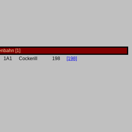
enbahn [1]
1A1
Cockerill
198
[198]