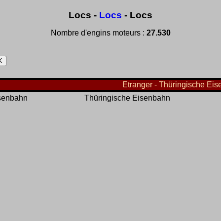
Locs -
Locs
- Locs
Nombre d'engins moteurs :
27.530
Etranger - Thüringische Eis
isenbahn
Thüringische Eisenbahn