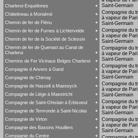
Voyageurs
Série 57
Class 66
Saint-Germain
Charleroi-Erquelinnes
Série 73
Tout Charleroi à Louvain
DE 18
Série 77
Compagnie du 
23 à 25
Série 27
Châtelineau à Morialmé
Série 82
Tout Charleroi-Erquelinnes
50 à 53
Série 77
à vapeur de Pari
David Joy
60 à 61
Chemin de fer de Flénu
Saint-Germain
Tout Châtelineau à Morialmé
Saint-Léonard
62 à 63
42 à 44
Varsovie-Vienne
94 à 95
Compagnie du 
Chemin de fer de Furnes à Lichtervelde
Tout Chemin de fer de Flénu
106 à 109
à vapeur de Pari
Chemin de fer de Flénu
Chemin de fer de la Société de Sclessin
Saint-Germain
Tout Chemin de fer de Furnes à Lichtervelde
Saint-Léonard
Chemin de fer de Quenast au Canal de
Compagnie du 
Tout Chemin de fer de la Société de Sclessin
Charleroi
à vapeur de Pari
Saint-Léonard
Saint-Germain
Chemins de Fer Vicinaux Belges Charleroi
Tout Chemin de fer de Quenast au Canal de
Compagnie du 
Charleroi
Compagnie d Anvers à Gand
à vapeur de Pari
Tout Chemins de Fer Vicinaux Belges Charleroi
Chemin de fer de Quenast au Canal de Charleroi
Chemins de Fer Vicinaux Belges Charleroi
Saint-Germain
Compagnie de Chimay
Tout Compagnie d Anvers à Gand
Compagnie du 
3H
Compagnie de Hasselt à Maeseyck
Tout Compagnie de Chimay
4H
à vapeur de Pari
1 à 5 (Ravachol)
5H
Compagnie de Liège à Maestricht
Saint-Germain
Tout Compagnie de Hasselt à Maeseyck
51-64 (Revolver)
De Ridder
Compagnie de Hasselt à Maeseyck
1 à 5
Compagnie du 
Compagnie de Saint-Ghislain à Erbisoeul
Tout Compagnie de Liège à Maestricht
Tubize Type 10
120 T Nord 2.921 à 2.950
à vapeur de Pari
Compagnie de Liège à Maestricht
671-676 (Viennoises)
Compagnie de Termonde à Saint-Nicolas
Saint-Germain
Tout Compagnie de Saint-Ghislain à Erbisoeul
Mammouth Nord-Belge
701-710 (Engerth)
Marchandises
Train-Tramway
711-755 (180 unités)
Compagnie de Virton
Compagnie du 
Tout Compagnie de Termonde à Saint-Nicolas
Voyageurs
Type 28 EB
Engerth
à vapeur de Pari
Cockerill
Compagnie des Bassins Houillers
1
G 7
Tout Compagnie de Virton
Compagnie de Termonde à Saint-Nicolas
Saint-Germain
NB 51-64
Compagnie de Virton
Fox, Walker & Co
Compagnie du Centre
Train-Tramway
Compagnie du 