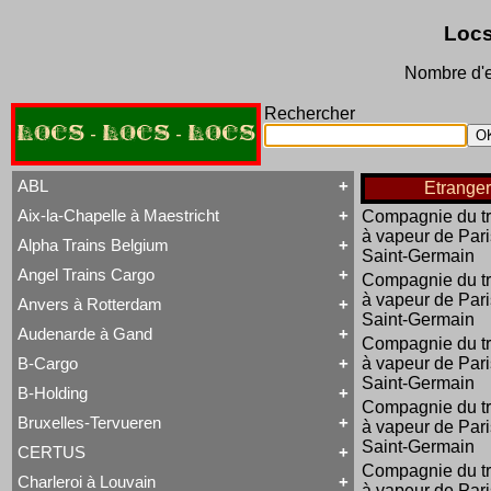
Locs
Nombre d'e
Rechercher
LOCS - LOCS - LOCS
ABL
Etranger
Aix-la-Chapelle à Maestricht
Compagnie du 
Tout ABL
à vapeur de Pari
Baldwin
Alpha Trains Belgium
Tout Aix-la-Chapelle à Maestricht
Brigadelok
Saint-Germain
13 à 15
Hors Type Voyageurs
Angel Trains Cargo
Compagnie du 
Tout Alpha Trains Belgium
16
Locotracteur
G2000-3
à vapeur de Pari
20 à 22
Rail-Route
Anvers à Rotterdam
Tout Angel Trains Cargo
TRAXX F140 MS
31 à 37
Type 23
Saint-Germain
G2000-3
81 à 84
Type 28
Audenarde à Gand
Tout Anvers à Rotterdam
Compagnie du 
TRAXX F140 MS
Type 53
1 à 6
B-Cargo
Type 93
à vapeur de Pari
Tout Audenarde à Gand
7 à 9
Type 28
Saint-Germain
Hainaut-et-Flandres
11 à 14
B-Holding
Type 29
Tout B-Cargo
19 à 21
Compagnie du 
Type 93
Série 12
Hors Type
Bruxelles-Tervueren
WR 360 C14 K
à vapeur de Pari
Tout B-Holding
Série 13
Tubize Well Tank
Saint-Germain
Série 00 tranche 1963
Série 23
CERTUS
Tout Bruxelles-Tervueren
II
Série 28
Compagnie du 
Marchandises
Charleroi à Louvain
II
Série 29
à vapeur de Pari
Tout CERTUS