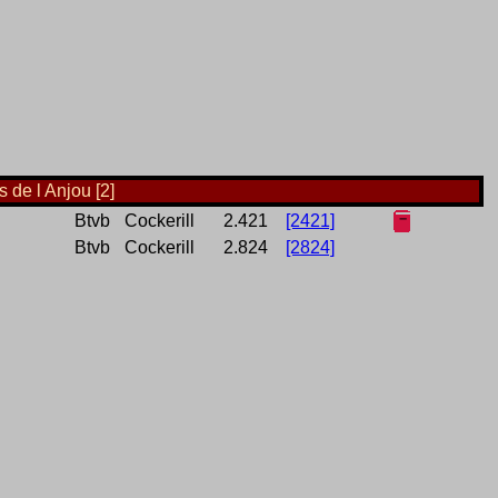
 de l Anjou [2]
Btvb
Cockerill
2.421
[2421]
Btvb
Cockerill
2.824
[2824]