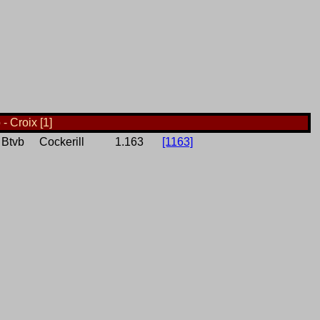
- Croix [1]
Btvb
Cockerill
1.163
[1163]