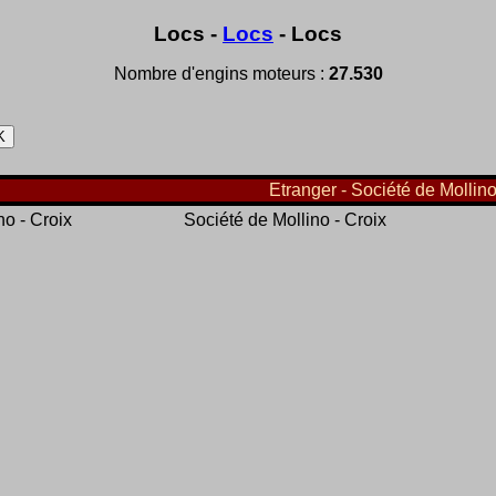
Locs -
Locs
- Locs
Nombre d'engins moteurs :
27.530
Etranger - Société de Mollino 
no - Croix
Société de Mollino - Croix