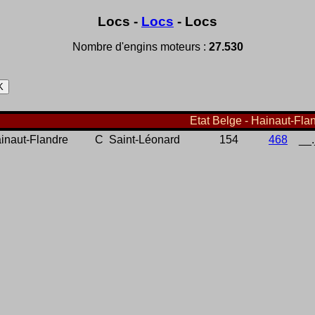
Locs -
Locs
- Locs
Nombre d'engins moteurs :
27.530
Etat Belge - Hainaut-Flan
inaut-Flandre
C
Saint-Léonard
154
468
__.