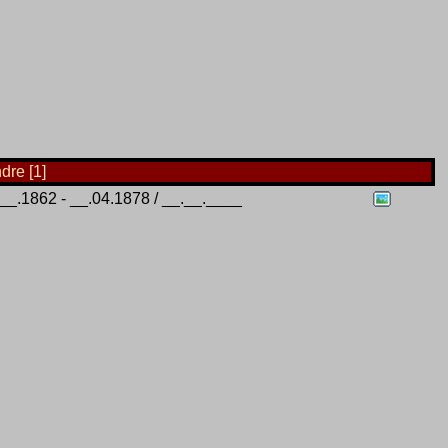
dre [1]
__.1862 - __.04.1878 / __.__.____