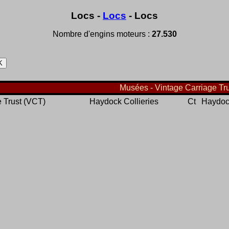
Locs -
Locs
- Locs
Nombre d'engins moteurs :
27.530
Musées - Vintage Carriage Tru
e Trust (VCT)
Haydock Collieries
Ct
Haydoc