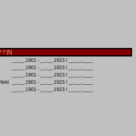
 7 [5]
__.__.1901 - __.__.1923 / __.__.____
__.__.1901 - __.__.1923 / __.__.____
__.__.1901 - __.__.1923 / __.__.____
rfeld
__.__.1901 - __.__.1923 / __.__.____
__.__.1901 - __.__.1923 / __.__.____