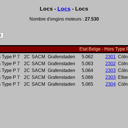
Locs -
Locs
- Locs
Nombre d'engins moteurs :
27.530
Etat Belge - Hors Type P
 Type P 7
2C
SACM
Grafenstaden
5.062
2301
Cöln
 Type P 7
2C
SACM
Grafenstaden
5.063
2302
Cöln
 Type P 7
2C
SACM
Grafenstaden
5.064
2303
Cöln
 Type P 7
2C
SACM
Grafenstaden
5.066
2303
Elbe
 Type P 7
2C
SACM
Grafenstaden
5.065
2304
Cöln