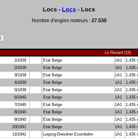
Locs -
Locs
- Locs
Nombre d'engins moteurs :
27.530
Le Renard [18]
1
/
1839
Etat Belge
1A1
1,435
2
/
1839
Etat Belge
1A1
1,435
3
/
1839
Etat Belge
1A1
1,435
4
/
1839
Etat Belge
1A1
1,435
5
/
1839
Etat Belge
1A1
1,435
6
/
1840
Etat Belge
1A1
1,435
7
/
1840
Etat Belge
1A1
1,435
8
/
1840
Etat Belge
1A1
1,435
9
/
1840
Etat Belge
1A1
1,435
10
/
1841
Etat Belge
1A1
1,435
11
/
1842
Leipzig-Dresdner Eisenbahn
1A1
1,435