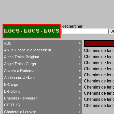
Rechercher
LOCS - LOCS - LOCS
ABL
Aix-la-Chapelle à Maestricht
Chemins de fer 
Tout ABL
Baldwin
Chemins de fer 
Alpha Trains Belgium
Tout Aix-la-Chapelle à Maestricht
Brigadelok
13 à 15
Chemins de fer 
Hors Type Voyageurs
Angel Trains Cargo
Tout Alpha Trains Belgium
16
Locotracteur
Chemins de fer 
G2000-3
20 à 22
Rail-Route
Anvers à Rotterdam
Tout Angel Trains Cargo
TRAXX F140 MS
31 à 37
Type 23
Chemins de fer 
G2000-3
81 à 84
Type 28
Audenarde à Gand
Tout Anvers à Rotterdam
TRAXX F140 MS
Type 53
Chemins de fer 
1 à 6
B-Cargo
Type 93
Tout Audenarde à Gand
7 à 9
Chemins de fer 
Type 28
Hainaut-et-Flandres
11 à 14
B-Holding
Type 29
Chemins de fer 
Tout B-Cargo
19 à 21
Type 93
Série 12
Hors Type
Bruxelles-Tervueren
WR 360 C14 K
Chemins de fer 
Tout B-Holding
Série 13
Tubize Well Tank
Série 00 tranche 1963
Série 23
CERTUS
Chemins de fer 
Tout Bruxelles-Tervueren
II
Série 28
Marchandises
Charleroi à Louvain
II
Série 29
Tout CERTUS