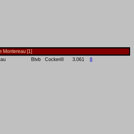
de Montereau [1]
eau
Btvb
Cockerill
3.061
8