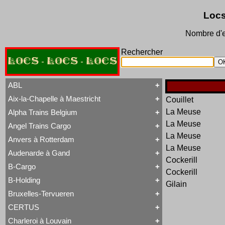
Locs
Nombre d'e
Rechercher
LOCS - LOCS - LOCS
ABL
Aix-la-Chapelle à Maestricht
Couillet
Tout ABL
Baldwin
La Meuse
Alpha Trains Belgium
Tout Aix-la-Chapelle à Maestricht
Brigadelok
13 à 15
La Meuse
Hors Type Voyageurs
Angel Trains Cargo
Tout Alpha Trains Belgium
16
Locotracteur
La Meuse
G2000-3
20 à 22
Rail-Route
Anvers à Rotterdam
Tout Angel Trains Cargo
TRAXX F140 MS
31 à 37
Type 23
La Meuse
G2000-3
81 à 84
Type 28
Audenarde à Gand
Tout Anvers à Rotterdam
TRAXX F140 MS
Type 53
Cockerill
1 à 6
B-Cargo
Type 93
Tout Audenarde à Gand
7 à 9
Cockerill
Type 28
Hainaut-et-Flandres
11 à 14
B-Holding
Type 29
Gilain
Tout B-Cargo
19 à 21
Type 93
Série 12
Hors Type
Bruxelles-Tervueren
WR 360 C14 K
Tout B-Holding
Série 13
Tubize Well Tank
Série 00 tranche 1963
Série 23
CERTUS
Tout Bruxelles-Tervueren
II
Série 28
Marchandises
Charleroi à Louvain
II
Série 29
Tout CERTUS