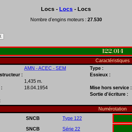
Locs -
Locs
- Locs
Nombre d'engins moteurs :
27.530
122
.
014
Caractéristiques
AMN - ACEC - SEM
Type :
tructeur :
Essieux :
1,435 m.
 :
18.04.1954
Mise hors service :
Sortie d'écriture :
:
Numérotation
SNCB
Type 122
SNCB
Série 22