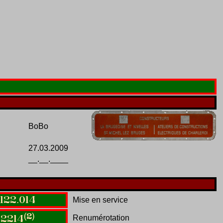
BoBo
27.03.2009
__.__.____
122
.
014
Mise en service
(2)
Renumérotation
2214