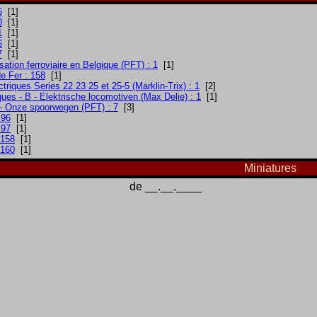
6
[1]
0
[1]
1
[1]
6
[1]
7
[1]
isation ferroviaire en Belgique (PFT) : 1
[1]
e Fer : 158
[1]
triques Series 22 23 25 et 25-5 (Marklin-Trix) : 1
[2]
ues - B - Elektrische locomotiven (Max Delie) : 1
[1]
- Onze spoorwegen (PFT) : 7
[3]
 96
[1]
 97
[1]
 158
[1]
 160
[1]
Miniatures
de __.__.____