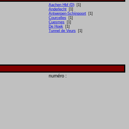
Aachen Hbf (D)
[1]
Anderlecht
[1]
Antwerpen-Schijnpoort
[1]
Courcelles
[1]
Cuesmes
[1]
De Hoek
[1]
Tunnel de Veurs
[1]
numéro :