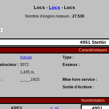
Locs -
Locs
- Locs
Nombre d'engins moteurs :
27.530
4951
Stettin
Caractéristiques
Vulcan
Type :
tructeur :
3072
Essieux :
1,435 m.
 :
__.__.1915
Mise hors service :
Sortie d'écriture :
:
Numérotation
1
4951
KPEV
G 8