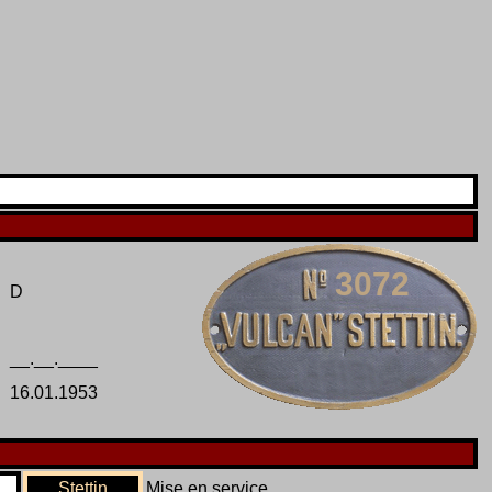
3072
D
__.__.____
16.01.1953
Stettin
Mise en service