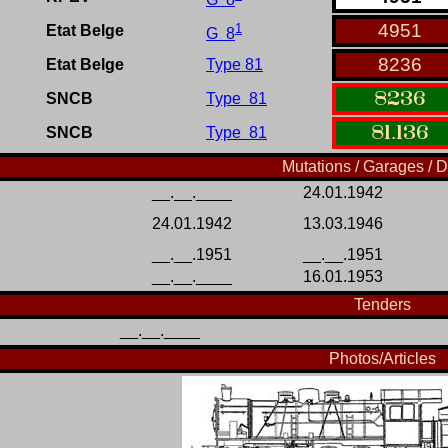
1
4951
Etat Belge
G 8
8236
Etat Belge
Type 81
8236
SNCB
Type 81
81
.
136
SNCB
Type 81
Mutations / Garages / D
__.__.____
24.01.1942
24.01.1942
13.03.1946
__.__.1951
__.__.1951
__.__.____
16.01.1953
Tenders
__.__.____
Photos/Articles