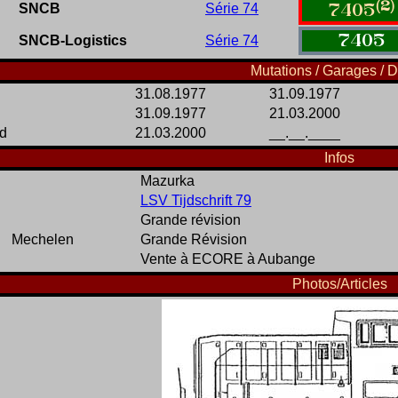
(2)
SNCB
Série 74
7405
7405
SNCB-Logistics
Série 74
Mutations / Garages / D
31.08.1977
31.09.1977
31.09.1977
21.03.2000
d
21.03.2000
__.__.____
Infos
Mazurka
LSV Tijdschrift 79
Grande révision
Mechelen
Grande Révision
Vente à ECORE à Aubange
Photos/Articles