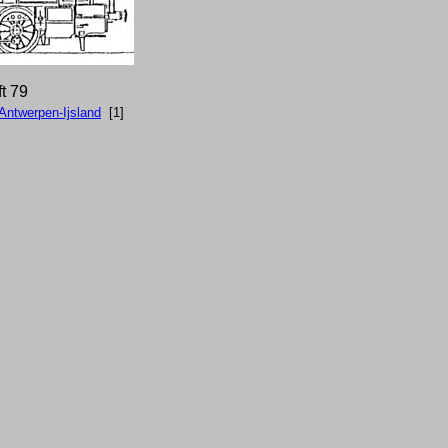
ft 79
Antwerpen-Ijsland
[1]