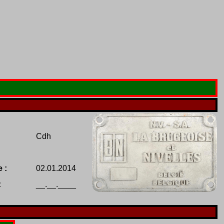
Cdh
 :
02.01.2014
:
__.__.____