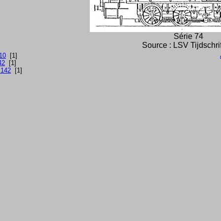
Série 74
Source : LSV Tijdschri
010
[1]
42
[1]
 142
[1]