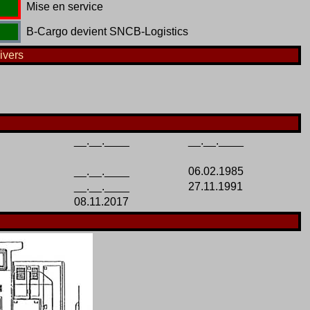
Mise en service
B-Cargo devient SNCB-Logistics
ivers
__.__.____
__.__.____
__.__.____
06.02.1985
__.__.____
27.11.1991
08.11.2017