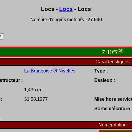
Locs -
Locs
- Locs
Nombre d'engins moteurs :
27.530
(2)
7405
Caractéristiques
La Brugeoise et Nivelles
Type :
tructeur :
Essieux :
1,435 m.
 :
31.08.1977
Mise hors service
Sortie d'écriture 
:
Numérotation