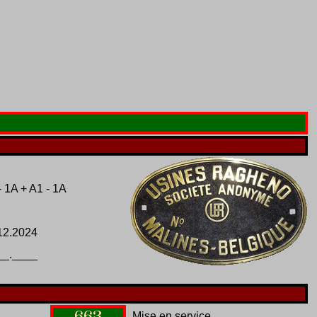
- 1A + A1 - 1A
12.2024
__.____
663
Mise en service