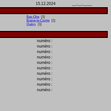
15.12.2024
__.__.____
Bas-Oha
[1]
Braine-le-Comte
[1]
Quévy
[1]
numéro :
numéro :
numéro :
numéro :
numéro :
numéro :
numéro :
numéro :
numéro :
numéro :