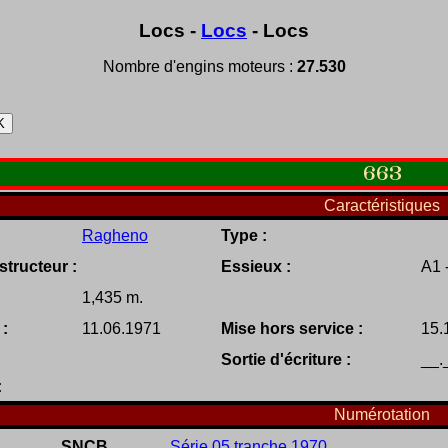
Locs -
Locs
- Locs
Nombre d'engins moteurs :
27.530
663
Caractéristiques
Ragheno
Type :
tructeur :
Essieux :
A1 
1,435 m.
 :
11.06.1971
Mise hors service :
15.
Sortie d'écriture :
__.
:
Numérotation
SNCB
Série 05 tranche 1970