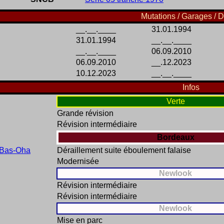
Mutations / Garages / D
__.__.____
31.01.1994
31.01.1994
__.__.____
__.__.____
06.09.2010
06.09.2010
__.12.2023
10.12.2023
__.__.____
Infos
Verte
Grande révision
Révision intermédiaire
Bordeaux
Bas-Oha
Déraillement suite éboulement falaise
Modernisée
Newlook
Révision intermédiaire
Révision intermédiaire
Newlook
Mise en parc