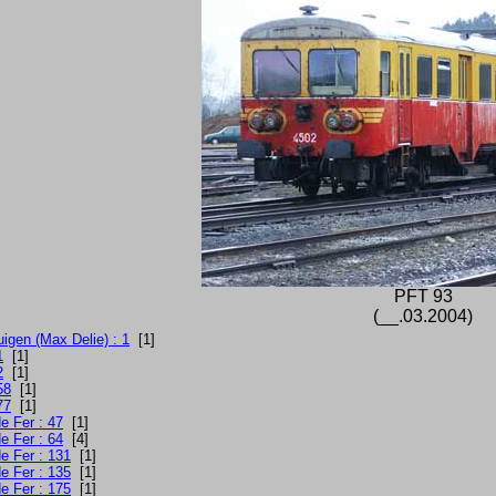
PFT 93
(__.03.2004)
uigen (Max Delie) : 1
[1]
1
[1]
2
[1]
58
[1]
77
[1]
e Fer : 47
[1]
e Fer : 64
[4]
e Fer : 131
[1]
e Fer : 135
[1]
e Fer : 175
[1]