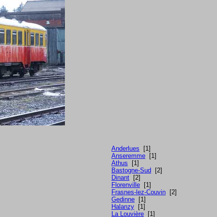
Anderlues
[1]
Anseremme
[1]
Athus
[1]
Bastogne-Sud
[2]
Dinant
[2]
Florenville
[1]
Frasnes-lez-Couvin
[2]
Gedinne
[1]
Halanzy
[1]
La Louvière
[1]