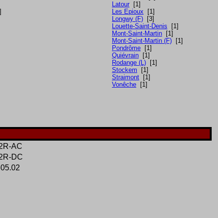
Latour
[1]
]
Les Epioux
[1]
Longwy (F)
[3]
Louette-Saint-Denis
[1]
Mont-Saint-Martin
[1]
Mont-Saint-Martin (F)
[1]
Pondrôme
[1]
Quiévrain
[1]
Rodange (L)
[1]
Stockem
[1]
Straimont
[1]
Vonêche
[1]
02R-AC
02R-DC
05.02