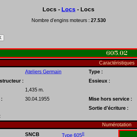
Locs -
Locs
- Locs
Nombre d'engins moteurs :
27.530
605
.
02
Caractéristiques
Ateliers Germain
Type :
tructeur :
Essieux :
1,435 m.
 :
30.04.1955
Mise hors service :
Sortie d'écriture :
:
Numérotation
II
SNCB
Type 605