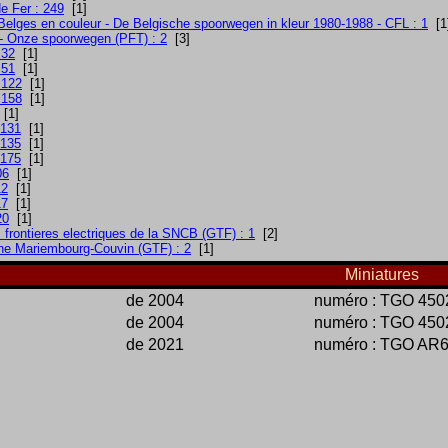
e Fer : 249
[1]
Belges en couleur - De Belgische spoorwegen in kleur 1980-1988 - CFL : 1
[1
- Onze spoorwegen (PFT) : 2
[3]
 32
[1]
 51
[1]
 122
[1]
 158
[1]
[1]
 131
[1]
 135
[1]
 175
[1]
06
[1]
12
[1]
17
[1]
20
[1]
 frontieres electriques de la SNCB (GTF) : 1
[2]
gne Mariembourg-Couvin (GTF) : 2
[1]
Miniatures
de 2004
numéro : TGO 45
de 2004
numéro : TGO 45
de 2021
numéro : TGO AR6