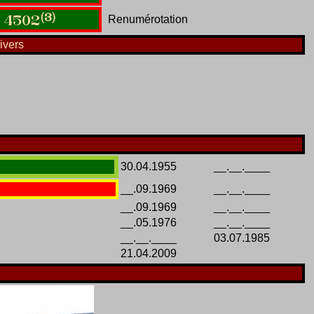
(3)
Renumérotation
4502
ivers
30.04.1955
__.__.____
__.09.1969
__.__.____
__.09.1969
__.__.____
__.05.1976
__.__.____
__.__.____
03.07.1985
21.04.2009