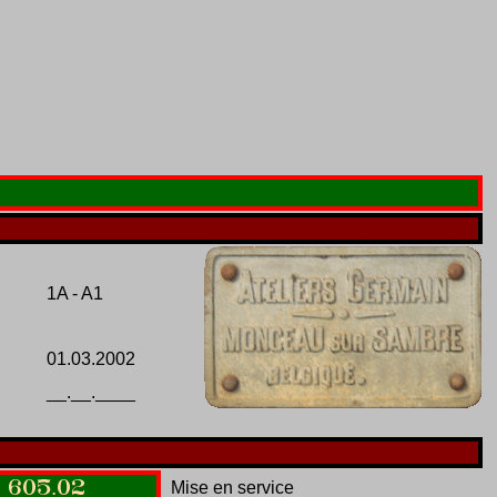
1A - A1
01.03.2002
__.__.____
605
.
02
Mise en service