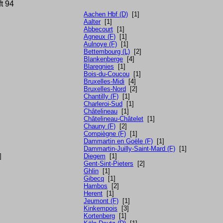
ft 94
Aachen Hbf (D)
[1]
Aalter
[1]
Abbecourt
[1]
Agneux (F)
[1]
Aulnoye (F)
[1]
Bettembourg (L)
[2]
Blankenberge
[4]
Blaregnies
[1]
Bois-du-Coucou
[1]
Bruxelles-Midi
[4]
Bruxelles-Nord
[2]
Chantilly (F)
[1]
Charleroi-Sud
[1]
Châtelineau
[1]
Châtelineau-Châtelet
[1]
Chauny (F)
[2]
Compiègne (F)
[1]
Dammartin en Goële (F)
[1]
Dammartin-Juilly-Saint-Mard (F)
[1]
]
Diegem
[1]
Gent-Sint-Pieters
[2]
Ghlin
[1]
Gibecq
[1]
Hambos
[2]
Herent
[1]
Jeumont (F)
[1]
Kinkempois
[3]
Kortenberg
[1]