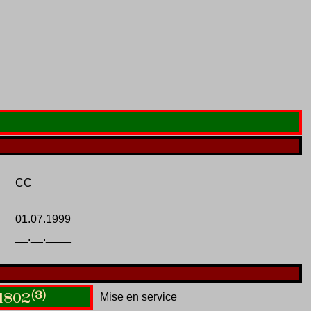
CC
01.07.1999
__.__.____
(3)
Mise en service
1802