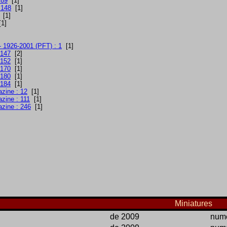
 89
[1]
 148
[1]
[1]
1]
 1926-2001 (PFT) : 1
[1]
 147
[2]
 152
[1]
 170
[1]
 180
[1]
 184
[1]
azine : 12
[1]
zine : 111
[1]
azine : 246
[1]
Miniatures
de 2009
numé