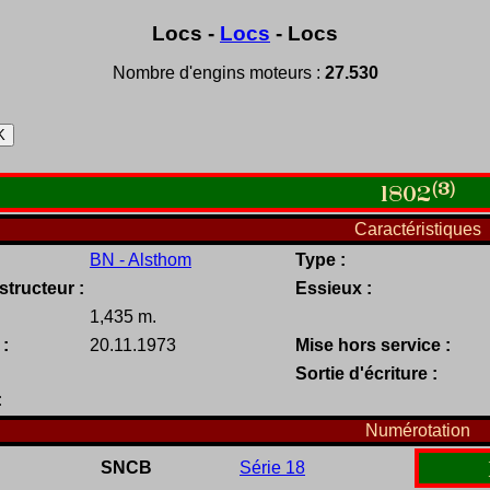
Locs -
Locs
- Locs
Nombre d'engins moteurs :
27.530
(3)
1802
Caractéristiques
BN - Alsthom
Type :
tructeur :
Essieux :
1,435 m.
 :
20.11.1973
Mise hors service :
Sortie d'écriture :
:
Numérotation
SNCB
Série 18