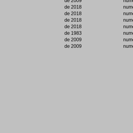
de 2009
numé
de 2018
numé
de 2018
numé
de 2018
numé
de 2018
numé
de 1983
num
de 2009
numé
de 2009
numé