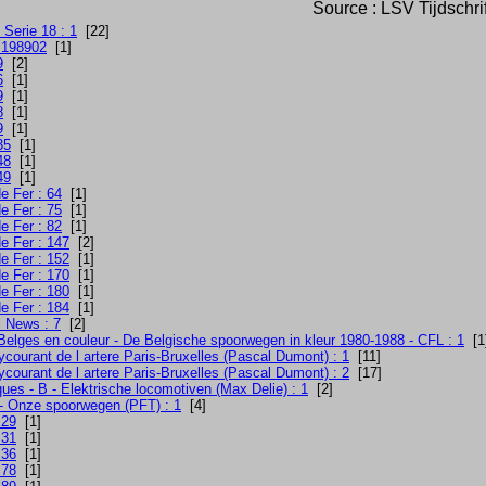
Source : LSV Tijdschri
Serie 18 : 1
[22]
 198902
[1]
9
[2]
6
[1]
9
[1]
8
[1]
9
[1]
35
[1]
48
[1]
49
[1]
e Fer : 64
[1]
e Fer : 75
[1]
e Fer : 82
[1]
e Fer : 147
[2]
e Fer : 152
[1]
e Fer : 170
[1]
e Fer : 180
[1]
e Fer : 184
[1]
 News : 7
[2]
Belges en couleur - De Belgische spoorwegen in kleur 1980-1988 - CFL : 1
[1
courant de l artere Paris-Bruxelles (Pascal Dumont) : 1
[11]
courant de l artere Paris-Bruxelles (Pascal Dumont) : 2
[17]
ues - B - Elektrische locomotiven (Max Delie) : 1
[2]
- Onze spoorwegen (PFT) : 1
[4]
 29
[1]
 31
[1]
 36
[1]
 78
[1]