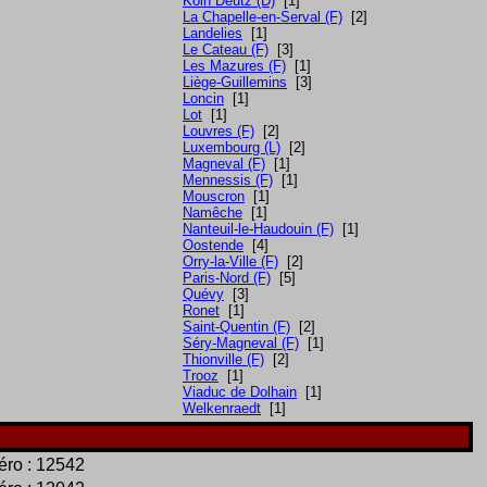
Köln Deutz (D)
[1]
La Chapelle-en-Serval (F)
[2]
Landelies
[1]
Le Cateau (F)
[3]
Les Mazures (F)
[1]
Liège-Guillemins
[3]
Loncin
[1]
Lot
[1]
Louvres (F)
[2]
Luxembourg (L)
[2]
Magneval (F)
[1]
Mennessis (F)
[1]
Mouscron
[1]
Namêche
[1]
Nanteuil-le-Haudouin (F)
[1]
Oostende
[4]
Orry-la-Ville (F)
[2]
Paris-Nord (F)
[5]
Quévy
[3]
Ronet
[1]
Saint-Quentin (F)
[2]
Séry-Magneval (F)
[1]
Thionville (F)
[2]
Trooz
[1]
Viaduc de Dolhain
[1]
Welkenraedt
[1]
ro : 12542