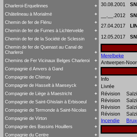
Voyageurs
Série 57
Class 66
30.08.2001
S
Charleroi-Erquelinnes
Série 73
Tout Charleroi à Louvain
DE 18
Série 77
23 à 25
Série 27
Châtelineau à Morialmé
__.__.2012
SN
Série 82
Tout Charleroi-Erquelinnes
50 à 53
Série 77
David Joy
60 à 61
Chemin de fer de Flénu
Tout Châtelineau à Morialmé
Saint-Léonard
62 à 63
27.04.2017
LI
42 à 44
Varsovie-Vienne
94 à 95
Chemin de fer de Furnes à Lichtervelde
Tout Chemin de fer de Flénu
106 à 109
12.05.2017
S
Chemin de fer de Flénu
Chemin de fer de la Société de Sclessin
Tout Chemin de fer de Furnes à Lichtervelde
Saint-Léonard
Chemin de fer de Quenast au Canal de
Tout Chemin de fer de la Société de Sclessin
Charleroi
Saint-Léonard
Merelbeke
Chemins de Fer Vicinaux Belges Charleroi
Antwerpen-Noor
Tout Chemin de fer de Quenast au Canal de
Charleroi
Compagnie d Anvers à Gand
Tout Chemins de Fer Vicinaux Belges Charleroi
Chemin de fer de Quenast au Canal de Charleroi
Chemins de Fer Vicinaux Belges Charleroi
Compagnie de Chimay
Info
Tout Compagnie d Anvers à Gand
3H
Compagnie de Hasselt à Maeseyck
Livrée
Tout Compagnie de Chimay
4H
1 à 5 (Ravachol)
5H
Compagnie de Liège à Maestricht
Révision
Salz
Tout Compagnie de Hasselt à Maeseyck
51-64 (Revolver)
De Ridder
Compagnie de Hasselt à Maeseyck
Révision
Salz
1 à 5
Compagnie de Saint-Ghislain à Erbisoeul
Tout Compagnie de Liège à Maestricht
Tubize Type 10
120 T Nord 2.921 à 2.950
Révision
Salz
Compagnie de Liège à Maestricht
671-676 (Viennoises)
Compagnie de Termonde à Saint-Nicolas
Tout Compagnie de Saint-Ghislain à Erbisoeul
Mammouth Nord-Belge
701-710 (Engerth)
Révision
Salz
Marchandises
Train-Tramway
711-755 (180 unités)
Compagnie de Virton
Incendie
Brux
Tout Compagnie de Termonde à Saint-Nicolas
Voyageurs
Type 28 EB
Engerth
Cockerill
Compagnie des Bassins Houillers
1
G 7
Tout Compagnie de Virton
Compagnie de Termonde à Saint-Nicolas
NB 51-64
Compagnie de Virton
Fox, Walker & Co
Compagnie du Centre
Train-Tramway