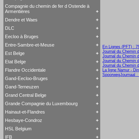
Tout Compagnie des Bassins Houillers
Tubize Type 10
Saint-Léonard
Type 24
Tubize Type 1
Tubize Type 7
Compagnie du chemin de fer d Ostende à
Type 41
Tout Compagnie du Centre
Tubize Type 11
Armentières
Type 44
HSP 65-66
Tubize Type 7
Type 1 EB
HSP 68-69
Dendre et Waes
Type 24
HSP 9-13
Tout Compagnie du chemin de fer d Ostende à
Type 74
Libourne-Bergerac
Armentières
DLC
Type 79
Tout Dendre et Waes
Long Boiler
Type 80
Dendre et Waes
Eecloo à Bruges
Type Ganz
Tout DLC
Class 66
Entre-Sambre-et-Meuse
En Lignes (PFT) : 7
Tout Eecloo à Bruges
Journal du Chemin d
4 à 7
Est Belge
Tout Entre-Sambre-et-Meuse
Journal du Chemin d
1 à 9
Journal du Chemin d
Etat Belge
Tout Est Belge
41
Journal du Chemin d
23 à 28
45 à 49
Flandre Occidentale
La ligne Namur - Din
Tout Etat Belge
29 à 30
54 à 59
SpoorwegJournaal :
1A1
42 à 44
64
Gand-Eecloo-Bruges
Tout Flandre Occidentale
1A1 - 1524 - Patentee
50 à 53
93
George England
1A1 - 1676
60 à 61
Gand-Terneuzen
Tout Gand-Eecloo-Bruges
Hainaut-Flandre
1A1 - Loi 18530425
62 à 63
George England
Jenny Lind
1A1 modèle 1854-55
65 à 74
Grand Central Belge
Tout Gand-Terneuzen
Long Boiler
1B - 1849-1853
75 à 80
1B1t
Saint-Léonard
1B - Marchandises
Grande Compagnie du Luxembourg
94 à 95
Tout Grand Central Belge
Audenaarde à Gand
Tubize à Marchandises
1B - Petites roues
106 à 109
1 à 2
Couillet
Tubize Type 1
Hainaut-et-Flandres
Atlantic
Hors Type
Tout Grande Compagnie du Luxembourg
3 à 4
Est Belge 60 à 61
Tubize Type 2
Audenaarde à Gand
Hors Type
85 à 90
Est Belge 65 à 74
Hesbaye-Condroz
Tubize Type 7
Automotrice à accumulateurs
Tout Hainaut-et-Flandres
Série GCL 38 à 43
110 à 116
Est Belge 75 à 80
Tubize Type 11
B1 - Marchandises
Couillet
Série GCL 72 à 79
117 à 122
Grafenstaden
HSL Belgium
Tubize Type 22
Beattie
Tout Hesbaye-Condroz
Hainaut-et-Flandres
Type 23 EB
123 à 130
Long Boiler
Type 1 EB
Binche
Hors Type
Saint-Léonard
Type 24 EB
131 à 137
IFB
Série GT 18 à 21
Type 28 EB
Boîte à Sel