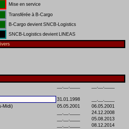
Mise en service
Transférée à B-Cargo
B-Cargo devient SNCB-Logistics
SNCB-Logistics devient LINEAS
ivers
__.__.____
__.__.____
31.01.1998
__.__.____
-Midi)
05.05.2001
06.05.2001
__.__.____
24.12.2008
__.__.____
05.08.2013
__.__.____
08.12.2014