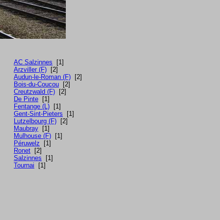
AC Salzinnes
[1]
Arzviller (F)
[2]
Audun-le-Roman (F)
[2]
Bois-du-Coucou
[2]
Creutzwald (F)
[2]
De Pinte
[1]
Fentange (L)
[1]
Gent-Sint-Pieters
[1]
Lutzelbourg (F)
[2]
Maubray
[1]
Mulhouse (F)
[1]
Péruwelz
[1]
Ronet
[2]
Salzinnes
[1]
Tournai
[1]