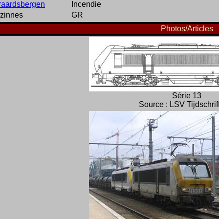
raardsbergen
Incendie
zinnes
GR
Photos/Articles
Série 13
Source : LSV Tijdschrif