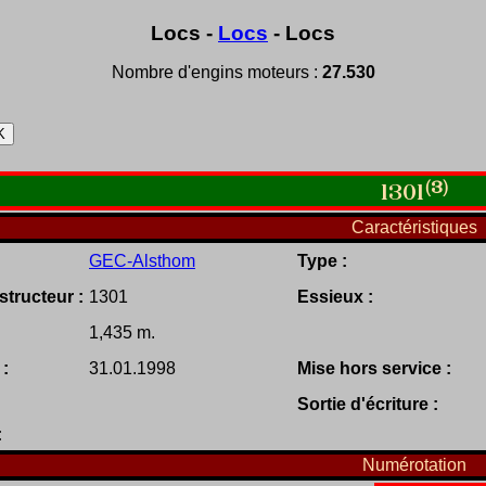
Locs -
Locs
- Locs
Nombre d'engins moteurs :
27.530
(3)
1301
Caractéristiques
GEC-Alsthom
Type :
tructeur :
1301
Essieux :
1,435 m.
 :
31.01.1998
Mise hors service :
Sortie d'écriture :
:
Numérotation