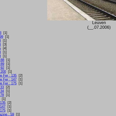
Leuven
(__.07.2006)
3
[1]
999
[1]
3
[1]
4
[3]
5
[4]
3
[1]
8
[1]
 88
[1]
 89
[1]
 92
[1]
 200
[1]
e Fer : 135
[2]
e Fer : 147
[1]
e Fer : 175
[1]
 33
[2]
 34
[1]
 78
[1]
[1]
 135
[2]
 147
[1]
 175
[1]
azine : 59
[1]