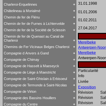
Voyageurs
Série 57
Class 66
31.01.1998
Charleroi-Erquelinnes
Série 73
Tout Charleroi à Louvain
DE 18
Série 77
23 à 25
Série 27
Châtelineau à Morialmé
01.01.2006
Série 82
Tout Charleroi-Erquelinnes
50 à 53
Série 77
David Joy
60 à 61
Chemin de fer de Flénu
Tout Châtelineau à Morialmé
Saint-Léonard
62 à 63
01.02.2011
42 à 44
Varsovie-Vienne
94 à 95
Chemin de fer de Furnes à Lichtervelde
Tout Chemin de fer de Flénu
106 à 109
27.04.2017
Chemin de fer de Flénu
Chemin de fer de la Société de Sclessin
Tout Chemin de fer de Furnes à Lichtervelde
Saint-Léonard
Chemin de fer de Quenast au Canal de
Tout Chemin de fer de la Société de Sclessin
Charleroi
Saint-Léonard
Merelbeke
Chemins de Fer Vicinaux Belges Charleroi
Antwerpen-Noor
Tout Chemin de fer de Quenast au Canal de
Charleroi
Merelbeke
Compagnie d Anvers à Gand
Tout Chemins de Fer Vicinaux Belges Charleroi
Chemin de fer de Quenast au Canal de Charleroi
Antwerpen-Noor
Chemins de Fer Vicinaux Belges Charleroi
Compagnie de Chimay
Tout Compagnie d Anvers à Gand
3H
Compagnie de Hasselt à Maeseyck
Tout Compagnie de Chimay
4H
Particularité
1 à 5 (Ravachol)
5H
Compagnie de Liège à Maestricht
Tout Compagnie de Hasselt à Maeseyck
51-64 (Revolver)
De Ridder
Info
Compagnie de Hasselt à Maeseyck
1 à 5
Compagnie de Saint-Ghislain à Erbisoeul
Tout Compagnie de Liège à Maestricht
Tubize Type 10
120 T Nord 2.921 à 2.950
Livrée
Compagnie de Liège à Maestricht
671-676 (Viennoises)
Compagnie de Termonde à Saint-Nicolas
Tout Compagnie de Saint-Ghislain à Erbisoeul
Exposition
Mammouth Nord-Belge
701-710 (Engerth)
Marchandises
Train-Tramway
711-755 (180 unités)
Compagnie de Virton
Révision
Sal
Tout Compagnie de Termonde à Saint-Nicolas
Voyageurs
Type 28 EB
Engerth
Cockerill
Révision
Sal
Compagnie des Bassins Houillers
1
G 7
Tout Compagnie de Virton
Compagnie de Termonde à Saint-Nicolas
NB 51-64
Révision
Sal
Compagnie de Virton
Fox, Walker & Co
Compagnie du Centre
Train-Tramway