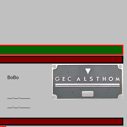
BoBo
__.__.____
1301
__.__.____