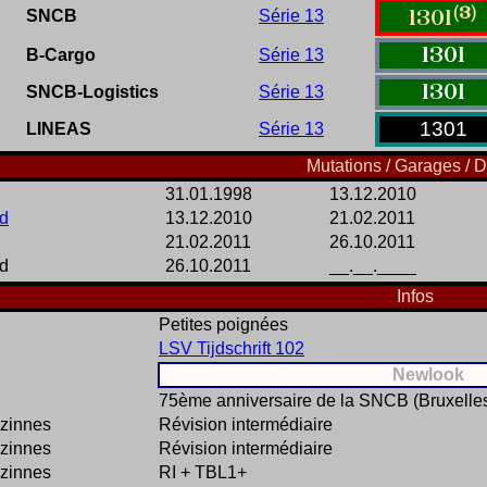
(3)
SNCB
Série 13
1301
1301
B-Cargo
Série 13
1301
SNCB-Logistics
Série 13
1301
LINEAS
Série 13
Mutations / Garages / D
31.01.1998
13.12.2010
d
13.12.2010
21.02.2011
21.02.2011
26.10.2011
d
26.10.2011
__.__.____
Infos
Petites poignées
LSV Tijdschrift 102
Newlook
75ème anniversaire de la SNCB (Bruxelles
zinnes
Révision intermédiaire
zinnes
Révision intermédiaire
zinnes
RI + TBL1+