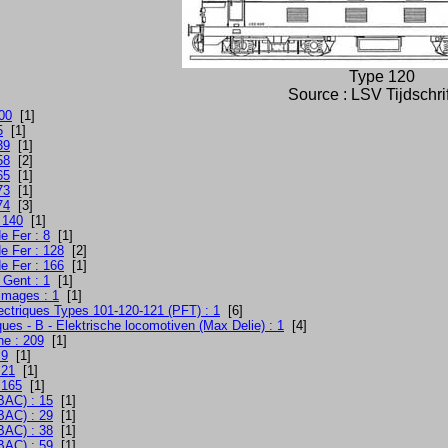
Type 120
Source : LSV Tijdschri
000
[1]
5
[1]
39
[1]
58
[2]
65
[1]
73
[1]
74
[3]
 140
[1]
e Fer : 8
[1]
e Fer : 128
[2]
e Fer : 166
[1]
 Gent : 1
[1]
 images : 1
[1]
ctriques Types 101-120-121 (PFT) : 1
[6]
ues - B - Elektrische locomotiven (Max Delie) : 1
[4]
e : 209
[1]
 9
[1]
 21
[1]
 165
[1]
BAC) : 15
[1]
BAC) : 29
[1]
BAC) : 38
[1]
BAC) : 59
[1]