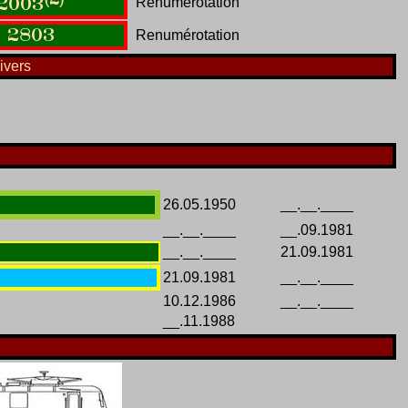
Renumérotation
2003
2803
Renumérotation
ivers
26.05.1950
__.__.____
__.__.____
__.09.1981
__.__.____
21.09.1981
21.09.1981
__.__.____
10.12.1986
__.__.____
__.11.1988