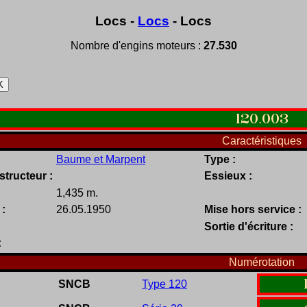
Locs -
Locs
- Locs
Nombre d'engins moteurs :
27.530
120
.
003
Caractéristiques
Baume et Marpent
Type :
tructeur :
Essieux :
1,435 m.
 :
26.05.1950
Mise hors service :
Sortie d'écriture :
:
Numérotation
SNCB
Type 120