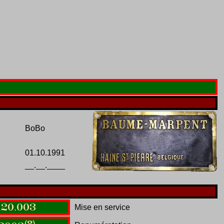
BoBo
01.10.1991
__.__.____
120
.
003
Mise en service
(2)