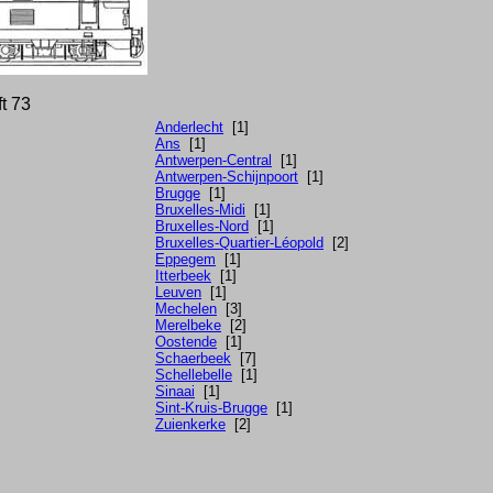
ft 73
Anderlecht
[1]
Ans
[1]
Antwerpen-Central
[1]
Antwerpen-Schijnpoort
[1]
Brugge
[1]
Bruxelles-Midi
[1]
Bruxelles-Nord
[1]
Bruxelles-Quartier-Léopold
[2]
Eppegem
[1]
Itterbeek
[1]
Leuven
[1]
Mechelen
[3]
Merelbeke
[2]
Oostende
[1]
Schaerbeek
[7]
Schellebelle
[1]
Sinaai
[1]
Sint-Kruis-Brugge
[1]
Zuienkerke
[2]