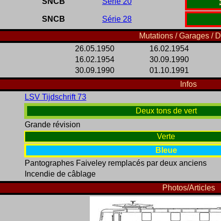
SNCB
Série 20
SNCB
Série 28
Mutations / Garages / D
26.05.1950
16.02.1954
16.02.1954
30.09.1990
30.09.1990
01.10.1991
Infos
LSV Tijdschrift 73
Deux tons de vert
Grande révision
Verte
Bleue
Pantographes Faiveley remplacés par deux anciens
Incendie de câblage
Photos/Articles