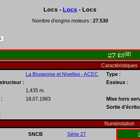
Locs -
Locs
- Locs
Nombre d'engins moteurs :
27.530
(2)
2743
Caractéristiques
La Brugeoise et Nivelles - ACEC
Type :
tructeur :
Essieux :
1,435 m.
 :
18.07.1983
Mise hors serv
Sortie d'écritu
:
Numérotation
SNCB
Série 27