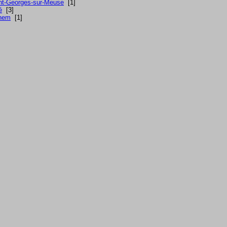
nt-Georges-sur-Meuse
[1]
é
[3]
hem
[1]