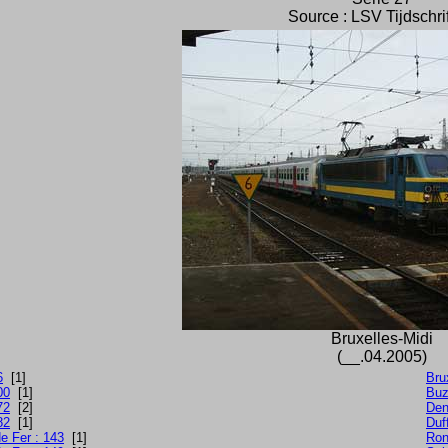
Source : LSV Tijdschri
Bruxelles-Midi
(__.04.2005)
6
[1]
Bru
00
[1]
Buz
72
[2]
Den
82
[1]
Duf
e Fer : 143
[1]
Ron