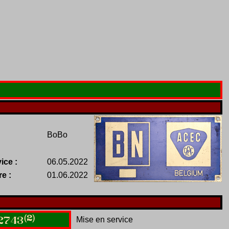
BoBo
ice :
06.05.2022
re :
01.06.2022
(2)
Mise en service
2743