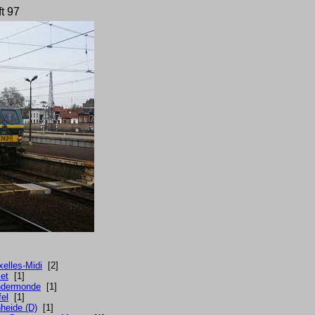
ft 97
xelles-Midi
[2]
et
[1]
dermonde
[1]
fel
[1]
heide (D)
[1]