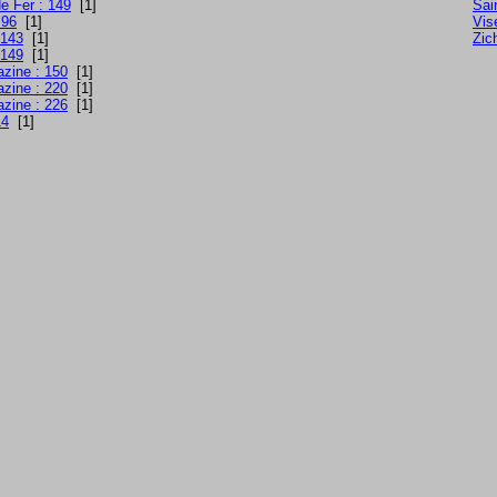
e Fer : 149
[1]
Sai
 96
[1]
Vis
 143
[1]
Zic
 149
[1]
azine : 150
[1]
azine : 220
[1]
azine : 226
[1]
14
[1]